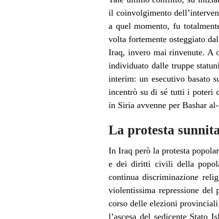
il coinvolgimento dell’interve
a quel momento, fu totalmente
volta fortemente osteggiato dal
Iraq, invero mai rinvenute. A 
individuato dalle truppe statu
interim: un esecutivo basato s
incentrò su di sé tutti i poter
in Siria avvenne per Bashar al
La protesta sunnit
In Iraq però la protesta popola
e dei diritti civili della pop
continua discriminazione relig
violentissima repressione del 
corso delle elezioni provincial
l’ascesa del sedicente Stato I