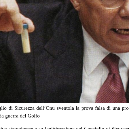
glio di Sicurezza dell’Onu sventola la prova falsa di una pr
da guerra del Golfo
ativa statunitense e su legittimazione del Consiglio di Sicure