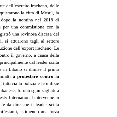
te dell’esercito iracheno, delle
uistarono la città di Mosul, la
i, dopo la nomina nel 2018 di
nte per una commistione con la
gistrò una rovinosa discesa del
, si attuarono tagli al settore
duzione dell’export iracheno. Le
contro il governo, a causa della
rincipalmente dal leader sciita
 in Libano si dimise il primo
infatti
a protestare contro la
i
, tuttavia la polizia e le milizie
libanese, furono sguinzagliati a
esty International intervenne in
è da dire che il leader sciita
festanti, istituendo una forza