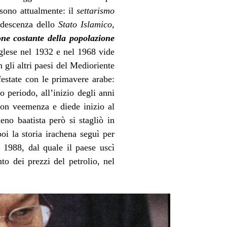
 sono attualmente: il
settarismo
rudescenza dello
Stato Islamico
,
one costante della popolazione
nglese nel 1932 e nel 1968 vide
n gli altri paesi del Medioriente
festate con le primavere arabe:
o periodo, all’inizio degli anni
con veemenza e diede inizio al
eno baatista però si stagliò in
i la storia irachena seguì per
 1988, dal quale il paese uscì
o dei prezzi del petrolio, nel