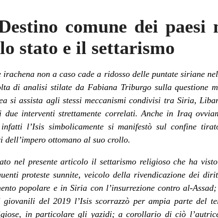
 Destino comune dei paesi
lo stato e il settarismo
e irachena non a caso cade a ridosso delle
puntate siriane
nel
olta di analisi stilate da Fabiana Triburgo sulla
questione m
 si assista agli stessi meccanismi condivisi tra Siria,
Liba
 due interventi strettamente correlati.
Anche in Iraq ovvia
nfatti l’Isis simbolicamente si manifestò sul confine tirat
ori dell’impero ottomano al suo crollo.
to nel presente articolo il settarismo religioso che ha visto 
nti proteste sunnite, veicolo della rivendicazione dei diritt
nto popolare e in Siria con l’
insurrezione contro al-Assad
;
 giovanili del 2019
l’Isis scorrazzò per ampia parte del te
ose, in particolare gli yazidi; a corollario di ciò l’autrice