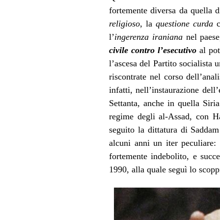
fortemente diversa da quella d
religioso
, la
questione curda
c
l’
ingerenza iraniana
nel paese,
civile contro l’esecutivo
al po
l’ascesa del Partito socialista 
riscontrate nel corso dell’anal
infatti, nell’instaurazione del
Settanta, anche in quella Sir
regime degli al-Assad, con Haf
seguito la dittatura di Sadda
alcuni anni un iter peculiare
fortemente indebolito, e succ
1990, alla quale seguì lo scop