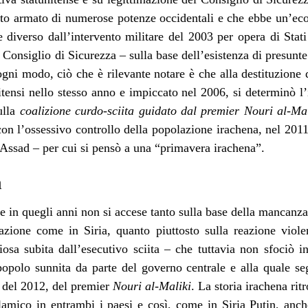
nto armato di numerose potenze occidentali e che ebbe un’eco
 diverso dall’intervento militare del 2003 per opera di Stat
 Consiglio di Sicurezza – sulla base dell’esistenza di presunte
ogni modo, ciò che è rilevante notare è che alla destituzion
nitensi nello stesso anno e impiccato nel 2006, si determinò l
ulla
coalizione curdo-sciita guidato dal premier Nouri al-Mal
i con l’ossessivo controllo della popolazione irachena, nel 20
-Assad – per cui si pensò a una “primavera irachena”.
a
re in quegli anni non si accese tanto sulla base della mancanza
olazione come in Siria, quanto piuttosto sulla reazione viole
iosa subita dall’esecutivo sciita – che tuttavia non sfociò i
popolo sunnita da parte del governo centrale e alla quale se
i del 2012, del premier
Nouri al-Maliki
. La storia irachena ri
slamico in entrambi i paesi e così, come in Siria Putin, anc