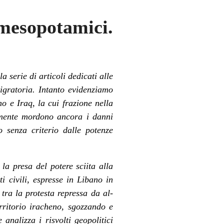
 mesopotamici.
la serie di articoli dedicati alle
igratoria
. Intanto evidenziamo
no
e Iraq, la cui frazione nella
mente mordono ancora i danni
o senza criterio dalle potenze
la presa del potere sciita alla
i civili, espresse
in Libano in
 tra la protesta repressa da al-
rritorio iracheno, sgozzando e
 analizza i risvolti geopolitici