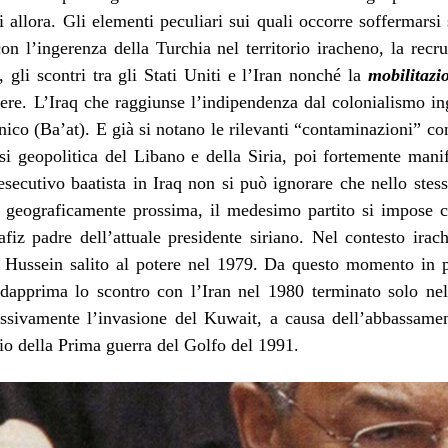
i allora. Gli elementi peculiari sui quali occorre soffermarsi
on l’ingerenza della Turchia nel territorio iracheno, la rec
 gli scontri tra gli Stati Uniti e l’Iran nonché la
mobilitazi
tere. L’Iraq che raggiunse l’indipendenza dal colonialismo i
unico (Ba’at). E già si notano le rilevanti “contaminazioni” co
isi geopolitica del
Libano
e della Siria, poi fortemente mani
l’esecutivo baatista in Iraq non si può ignorare che nello stess
ia geograficamente prossima, il medesimo partito si impose 
iz padre dell’attuale presidente siriano. Nel contesto irach
m Hussein salito al potere nel 1979. Da questo momento in po
: dapprima lo scontro con l’Iran nel 1980 terminato solo nel
essivamente l’invasione del Kuwait, a causa dell’abbassament
pio della Prima guerra del Golfo del 1991.