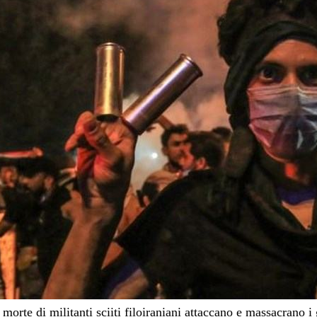
orte di militanti sciiti filoiraniani attaccano e massacrano i