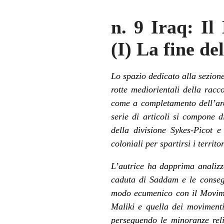
n. 9 Iraq: Il
(I) La fine del
Lo spazio dedicato alla sezion
rotte mediorientali della racc
come a completamento dell’area
serie di articoli
si compone di
della divisione
Sykes-Picot
e i
coloniali per spartirsi i territ
L’autrice ha dapprima analizza
caduta di Saddam e le consegue
modo ecumenico
con il Movime
Maliki e quella dei
movimenti
perseguendo le minoranze religi