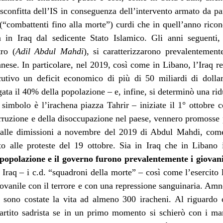
confitta dell’IS in conseguenza dell’intervento armato da par
(“combattenti fino alla morte”) curdi che in quell’anno riconq
ta in Iraq dal sedicente Stato Islamico. Gli anni seguent
ro (
Adil Abdul Mahdi
), si caratterizzarono prevalenteme
nese. In particolare, nel 2019, così come in Libano, l’Iraq re
utivo un deficit economico di più di 50 miliardi di dollari
ata il 40% della popolazione – e, infine, si determinò una ri
 simbolo è l’irachena piazza Tahrir – iniziate il 1° ottobre 
rruzione e della disoccupazione nel paese, vennero promosse p
alle dimissioni a novembre del 2019 di Abdul Mahdi, come
to alle proteste del 19 ottobre. Sia in Iraq che in Libano 
 popolazione e il governo furono prevalentemente i giovan
in Iraq – i c.d. “squadroni della morte” – così come l’esercito 
iovanile con il terrore e con una repressione sanguinaria. Amn
 sono costate la vita ad almeno 300 iracheni. Al riguardo c’
rtito sadrista se in un primo momento si schierò con i mani