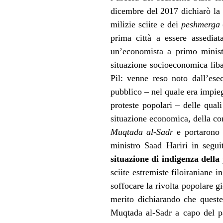
dicembre del 2017 dichiarò la s
milizie sciite e dei
peshmerga
prima città a essere assedia
un’economista a primo minist
situazione socioeconomica liba
Pil: venne reso noto dall’esec
pubblico – nel quale era impieg
proteste popolari – delle quali
situazione economica, della co
Muqtada al-Sadr
e portarono 
ministro Saad Hariri in segui
situazione di indigenza della
sciite estremiste filoiraniane 
soffocare la rivolta popolare g
merito dichiarando che queste
Muqtada al-Sadr a capo del pa