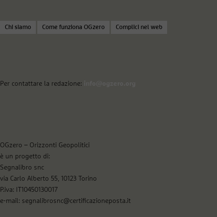
Chi siamo
Come funziona OGzero
Complici nel web
Per contattare la redazione:
info@ogzero.org
OGzero – Orizzonti Geopolitici
è un progetto di:
Segnalibro snc
via Carlo Alberto 55, 10123 Torino
P.iva: IT10450130017
e-mail: segnalibrosnc@certificazioneposta.it