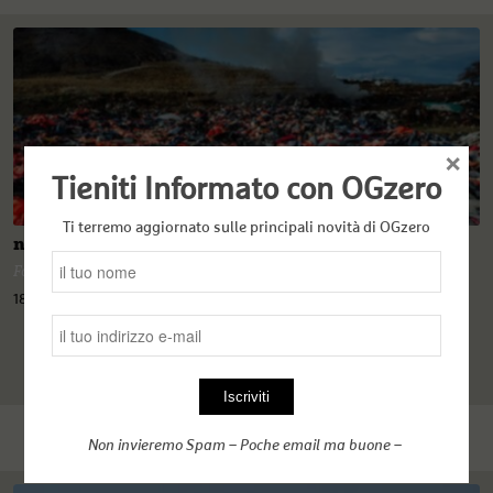
×
Tieniti Informato con OGzero
Ti terremo aggiornato sulle principali novità di OGzero
n. 14 - Oi Barbaroi, gli schiavi della rotta dell'Egeo
Fabiana Triburgo
18 Ottobre 2021
Non invieremo Spam – Poche email ma buone –