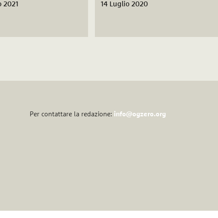
o 2021
14 Luglio 2020
Per contattare la redazione:
info@ogzero.org