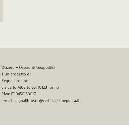
OGzero – Orizzonti Geopolitici
è un progetto di:
Segnalibro snc
via Carlo Alberto 55, 10123 Torino
P.iva: IT10450130017
e-mail: segnalibrosnc@certificazioneposta.it