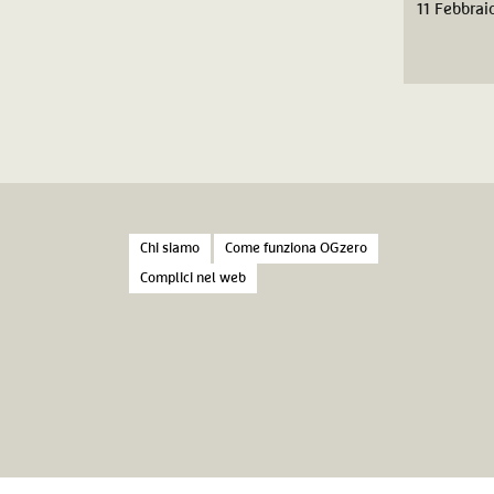
11 Febbrai
Chi siamo
Come funziona OGzero
Complici nel web