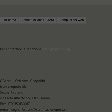
Chi siamo
Come funziona OGzero
Complici nel web
Per contattare la redazione:
info@ogzero.org
OGzero – Orizzonti Geopolitici
è un progetto di:
Segnalibro snc
via Carlo Alberto 55, 10123 Torino
P.iva: IT10450130017
e-mail: segnalibrosnc@certificazioneposta.it