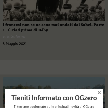
I francesi non se ne sono mai andati dal Sahel. Parte
1 - Il Ciad prima di Déby
Eric Salerno
3 Maggio 2021
×
Tieniti Informato con OGzero
Ti terremo aggiornato sulle principali novità di OGzero