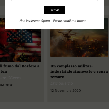
Non invieremo Spam – Poche email ma buone –
di fumo dal Bosforo a
Un complesso militar-
ton
industriale rinnovato e senza
remore
nar
,
OGzero
Eric Salerno
bre 2020
12 Novembre 2020