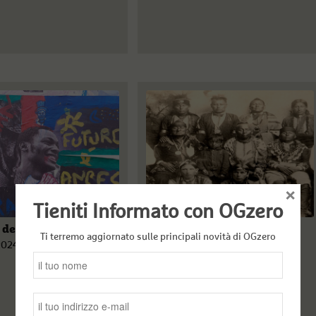
×
Tieniti Informato con OGzero
 de Bahia
Western, merchandising e
Ti terremo aggiornato sulle principali novità di OGzero
resistenza indiana
2024
Gianni Sartori
7 Marzo 2023