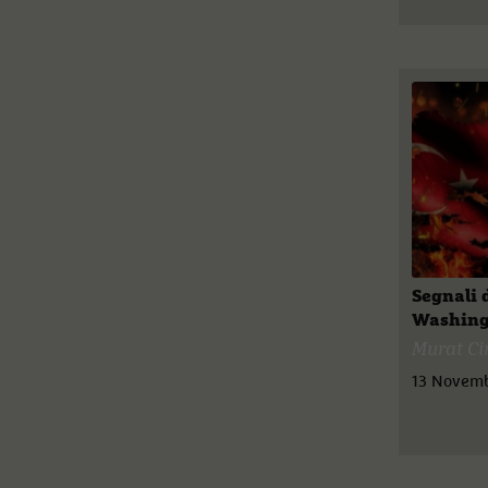
Segnali 
Washing
Murat Ci
13 Novem