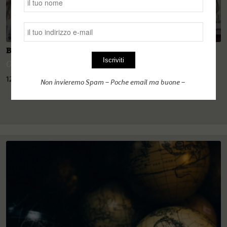
Brecce nei modelli dello status quo
OGzero
12 Agosto 2022
Non invieremo Spam – Poche email ma buone –