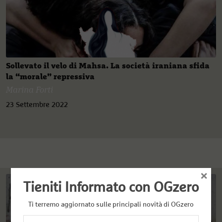
Sollevato il velo di Mahsa. La società iraniana sfida
la “morale” repressiva
Marina Forti
23 Settembre 2022
×
Tieniti Informato con OGzero
Ti terremo aggiornato sulle principali novità di OGzero