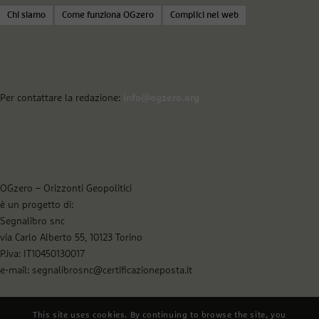
Chi siamo
Come funziona OGzero
Complici nel web
Per contattare la redazione:
info@ogzero.org
OGzero – Orizzonti Geopolitici
è un progetto di:
Segnalibro snc
via Carlo Alberto 55, 10123 Torino
P.iva: IT10450130017
e-mail: segnalibrosnc@certificazioneposta.it
This site uses cookies. By continuing to browse the site, you