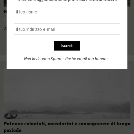
Giappone: la tollerabile gravità del nulla
Carlotta Caldonazzo
23 Luglio 2022
Non invieremo Spam – Poche email ma buone –
Potenze coloniali, mandarini e conseguenze di lungo
periodo