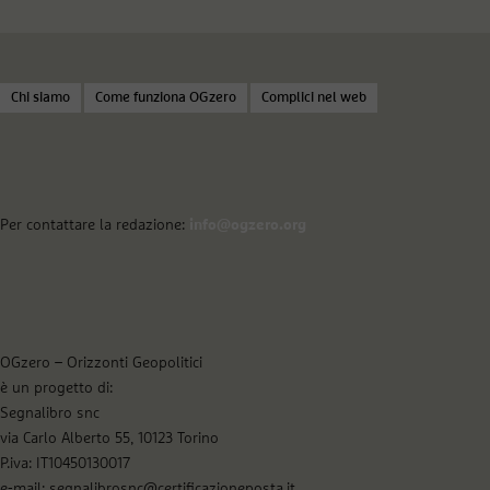
Chi siamo
Come funziona OGzero
Complici nel web
Per contattare la redazione:
info@ogzero.org
OGzero – Orizzonti Geopolitici
è un progetto di:
Segnalibro snc
via Carlo Alberto 55, 10123 Torino
P.iva: IT10450130017
e-mail: segnalibrosnc@certificazioneposta.it