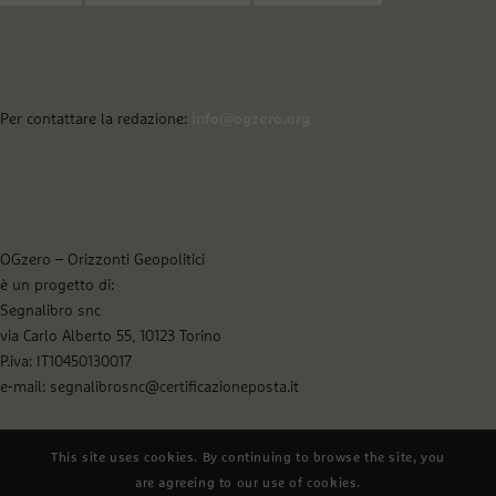
Per contattare la redazione:
info@ogzero.org
OGzero – Orizzonti Geopolitici
è un progetto di:
Segnalibro snc
via Carlo Alberto 55, 10123 Torino
P.iva: IT10450130017
e-mail: segnalibrosnc@certificazioneposta.it
This site uses cookies. By continuing to browse the site, you
are agreeing to our use of cookies.