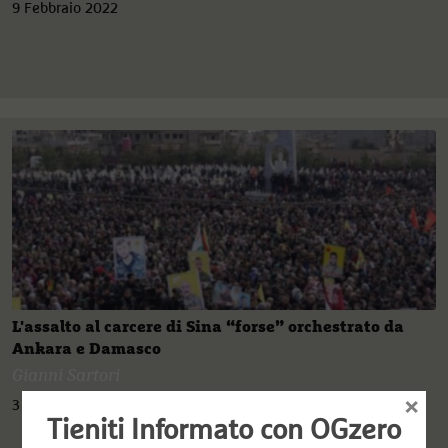
9 Febbraio 2022
L'assalto al carcere di Sina “forse” orchestrato da
Ankara e Damasco
Gianni Sartori
×
3 Febbraio 2022
Tieniti Informato con OGzero