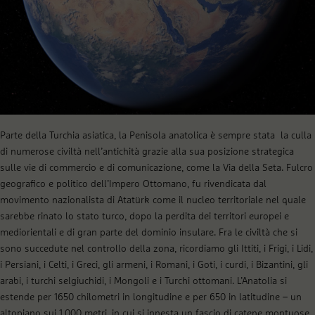
Parte della Turchia asiatica, la Penisola anatolica è sempre stata la culla
di numerose civiltà nell’antichità grazie alla sua posizione strategica
sulle vie di commercio e di comunicazione, come la Via della Seta. Fulcro
geografico e politico dell’Impero Ottomano, fu rivendicata dal
movimento nazionalista di Atatürk come il nucleo territoriale nel quale
sarebbe rinato lo stato turco, dopo la perdita dei territori europei e
mediorientali e di gran parte del dominio insulare. Fra le civiltà che si
sono succedute nel controllo della zona, ricordiamo gli Ittiti, i Frigi, i Lidi,
i Persiani, i Celti, i Greci, gli armeni, i Romani, i Goti, i curdi, i Bizantini, gli
arabi, i turchi selgiuchidi, i Mongoli e i Turchi ottomani.
L’Anatolia si
estende per 1650 chilometri in longitudine e per 650 in latitudine – un
altopiano sui 1.000 metri, in cui si innesta un fascio di catene montuose,