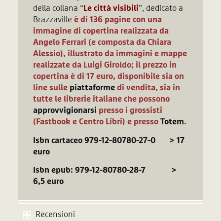
della collana “
Le città visibili
”, dedicato a
Brazzaville
è di 136 pagine con una
immagine di copertina realizzata da
Angelo Ferrari (e composta da Chiara
Alessio), illustrato da immagini e mappe
realizzate da Luigi Giroldo; il prezzo in
copertina è di 17 euro, disponibile sia on
line sulle
piattaforme
di vendita, sia in
tutte le librerie italiane che possono
approvvigionarsi
presso i grossisti
(Fastbook e Centro Libri) e presso
Totem
.
Isbn cartaceo 979-12-80780-27-0 > 17
euro
Isbn epub: 979-12-80780-28-7 >
6,5 euro
Recensioni