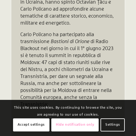
in Ucraina, hanno spinto Octavian Țâcu e
Carlo Policano ad approfondire alcune
tematiche di carattere storico, economico,
militare ed energetico.
Carlo Policano ha partecipato alla
trasmissione
Bastioni di Orione
di Radio
Blackout nel giorno in cui il 1° giugno 2023
si è tenuto il summit in repubblica di
Moldova: 47 capi di stato riuniti sulle rive
del Nistru, a pochi chilometri da Ucraina e
Transnistria, per dare un segnale alla
Russia, ma anche per sottolineare la
possibilità per la Moldova di entrare nella
Comunità europea, anche senza la
Transnistria:
This site uses cookies. By continuing to browse the site, you
are agreeing to our use of cookies.
Accept settings
Hide notification only
Settings