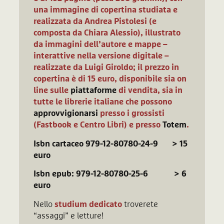
una immagine di copertina studiata e
realizzata da Andrea Pistolesi (e
composta da Chiara Alessio), illustrato
da immagini dell’autore e mappe –
interattive nella versione digitale –
realizzate da Luigi Giroldo; il prezzo in
copertina è di 15 euro, disponibile sia on
line sulle
piattaforme
di vendita, sia in
tutte le librerie italiane che possono
approvvigionarsi
presso i grossisti
(Fastbook e Centro Libri) e presso
Totem
.
Isbn cartaceo 979-12-80780-24-9 > 15
euro
Isbn epub: 979-12-80780-25-6 > 6
euro
Nello
studium dedicato
troverete
“assaggi” e letture!