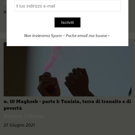
Fabiana Triburgo
9 Luglio 2021
Non invieremo Spam – Poche email ma buone –
n. 10 Maghreb - parte I: Tunisia, terra di transito e di
povertà
Fabiana Triburgo
27 Giugno 2021