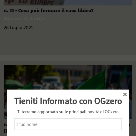
n. 11 - Cosa può fermare il caos libico?
Fabiana Triburgo
26 Luglio 2021
×
Tieniti Informato con OGzero
Ti terremo aggiornato sulle principali novità di OGzero
n. 10 Maghreb - parte II: Algeria postelettorale, dove
il “nuovo” non cambia