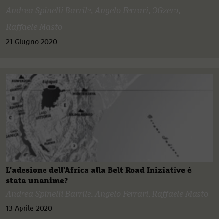
Andrea Spinelli Barrile
,
Angelo Ferrari
,
OGzero
,
Raffaele Masto
21 Giugno 2020
L'adesione dell'Africa alla Belt Road Iniziative è
stata unanime?
Andrea Spinelli Barrile
,
Angelo Ferrari
,
Raffaele Masto
13 Aprile 2020