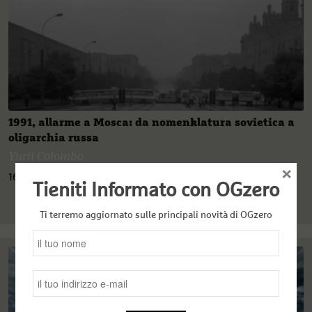
1991, allarme a Mosca: da nomenklatura sovietica a
oligarchia russa
Yurii Colombo
×
16 Agosto 2021
Tieniti Informato con OGzero
Ti terremo aggiornato sulle principali novità di OGzero