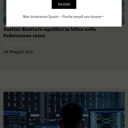
Non invieremo Spam – Poche email ma buone –
Destini dirottati: equilibri in bilico nella
Federazione russa
Yurii Colombo
28 Maggio 2021