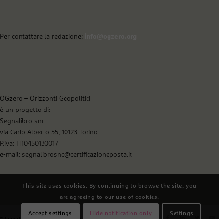
Per contattare la redazione:
info@ogzero.org
OGzero – Orizzonti Geopolitici
è un progetto di:
Segnalibro snc
via Carlo Alberto 55, 10123 Torino
P.iva: IT10450130017
e-mail: segnalibrosnc@certificazioneposta.it
This site uses cookies. By continuing to browse the site, you
are agreeing to our use of cookies.
Accept settings
Hide notification only
Settings
© Copyright - OGzero - Orizzonti geopolitici