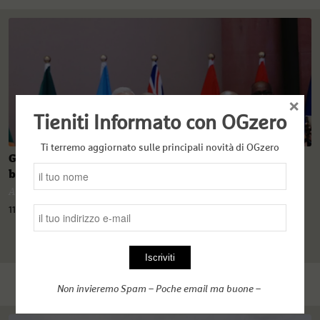
×
Tieniti Informato con OGzero
Ti terremo aggiornato sulle principali novità di OGzero
G20: l’Africa non è più nel menu ma ‘partecipa’ al
banchetto
Angelo Ferrari
11 Settembre 2023
Non invieremo Spam – Poche email ma buone –