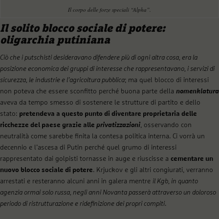
Il corpo delle forze speciali “Alpha”.
Il solito blocco sociale di potere:
oligarchia putiniana
Ciò che i putschisti desideravano difendere più di ogni altra cosa, era la
posizione economica dei gruppi di interesse che rappresentavano, i servizi di
sicurezza, le industrie e l’agricoltura pubblica
; ma quel blocco di interessi
non poteva che essere sconfitto perché buona parte della
nomenklatura
aveva da tempo smesso di sostenere le strutture di partito e dello
stato:
pretendeva a questo punto di diventare proprietaria delle
ricchezze del paese grazie alle
privatizzazioni
, osservando con
neutralità come sarebbe finita la contesa politica interna. Ci vorrà un
decennio e l’ascesa di Putin perché quel grumo di interessi
rappresentato dai golpisti tornasse in auge e riuscisse a
cementare un
nuovo blocco sociale di potere
. Krjuckov e gli altri congiurati, verranno
arrestati e resteranno alcuni anni in galera mentre
il Kgb, in quanto
agenzia ormai solo russa, negli anni Novanta passerà attraverso un doloroso
periodo di ristrutturazione e ridefinizione dei propri compiti
.