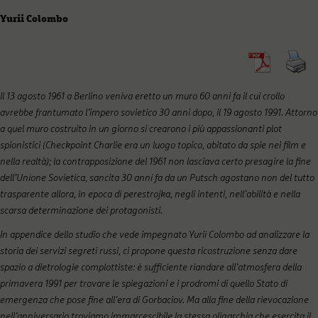
Yurii Colombo
Il 13 agosto 1961 a Berlino veniva eretto un muro 60 anni fa il cui crollo
avrebbe frantumato l’impero sovietico 30 anni dopo, il 19 agosto 1991. Attorno
a quel muro costruito in un giorno si crearono i più appassionanti plot
spionistici (Checkpoint Charlie era un luogo topico, abitato da spie nei film e
nella realtà); la contrapposizione del 1961 non lasciava certo presagire la fine
dell’Unione Sovietica, sancita 30 anni fa da un Putsch agostano non del tutto
trasparente allora, in epoca di perestrojka, negli intenti, nell’abilità e nella
scarsa determinazione dei protagonisti.
In appendice dello studio che vede impegnato Yurii Colombo ad analizzare la
storia dei servizi segreti russi, ci propone questa ricostruzione senza dare
spazio a dietrologie complottiste: è sufficiente riandare all’atmosfera della
primavera 1991 per trovare le spiegazioni e i prodromi di quello Stato di
emergenza che pose fine all’era di Gorbaciov. Ma alla fine della rievocazione
nell’anniversario troviamo immarcescibile la stessa oligarchia che esercita il