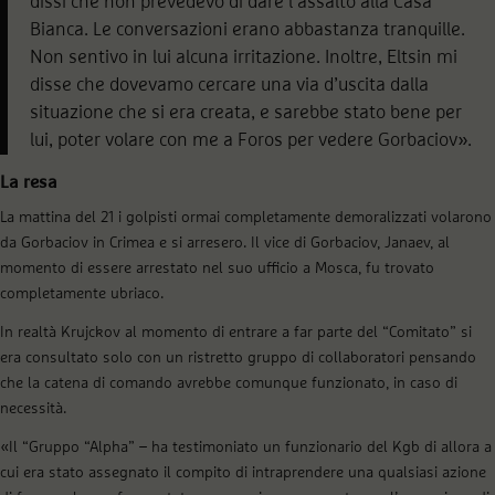
dissi che non prevedevo di dare l’assalto alla Casa
Bianca. Le conversazioni erano abbastanza tranquille.
Non sentivo in lui alcuna irritazione. Inoltre, Eltsin mi
disse che dovevamo cercare una via d’uscita dalla
situazione che si era creata, e sarebbe stato bene per
lui, poter volare con me a Foros per vedere Gorbaciov».
La resa
La mattina del 21 i golpisti ormai completamente demoralizzati volarono
da Gorbaciov in Crimea e si arresero. Il vice di Gorbaciov, Janaev, al
momento di essere arrestato nel suo ufficio a Mosca, fu trovato
completamente ubriaco.
In realtà Krujckov al momento di entrare a far parte del “Comitato” si
era consultato solo con un ristretto gruppo di collaboratori pensando
che la catena di comando avrebbe comunque funzionato, in caso di
necessità.
«Il “Gruppo “Alpha” – ha testimoniato un funzionario del Kgb di allora a
cui era stato assegnato il compito di intraprendere una qualsiasi azione