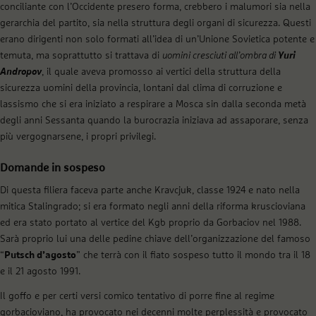
conciliante con l’Occidente presero forma, crebbero i malumori sia nella
gerarchia del partito, sia nella struttura degli organi di sicurezza. Questi
erano dirigenti non solo formati all’idea di un’Unione Sovietica potente e
temuta, ma soprattutto si trattava di
uomini cresciuti all’ombra di
Yuri
Andropov
, il quale aveva promosso ai vertici della struttura della
sicurezza uomini della provincia, lontani dal clima di corruzione e
lassismo che si era iniziato a respirare a Mosca sin dalla seconda metà
degli anni Sessanta quando la burocrazia iniziava ad assaporare, senza
più vergognarsene, i propri privilegi.
Domande in sospeso
Di questa filiera faceva parte anche Kravcjuk, classe 1924 e nato nella
mitica Stalingrado; si era formato negli anni della riforma kruscioviana
ed era stato portato al vertice del Kgb proprio da Gorbaciov nel 1988.
Sarà proprio lui una delle pedine chiave dell’organizzazione del famoso
“
Putsch d’agosto
” che terrà con il fiato sospeso tutto il mondo tra il 18
e il 21 agosto 1991.
Il goffo e per certi versi comico tentativo di porre fine al regime
gorbacioviano, ha provocato nei decenni molte perplessità e provocato