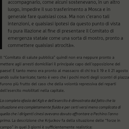
accompagnarlo, come alcuni sostenevano, in un altro
luogo, impedire il suo trasferimento a Mosca e in
generale fare qualsiasi cosa. Ma non c’erano tali
intenzioni, e qualsiasi ipotesi da questo punto di vista
fu pura illazione al fine di presentare il Comitato di
emergenza statale come una sorta di mostro, pronto a
commettere qualsiasi atrocità».
Il “Comitato di salute pubblica” quindi non era neppure pronto a
mettere agli arresti domiciliari il principale capo dell’opposizione del
paese! E tanto meno era pronto al massacro di chi tra il 19 e il 21 agosto
andò sulle barricate; tanto è vero che i pochi morti degli scontri di piazza
furono più frutto del caso che della volontà repressiva dei reparti
dell’esercito mobilitati nella capitale.
La completa afasia del Kgb e dell’esercito è dimostrata dal fatto che la
situazione era completamente fluida e per certi versi meno complicata di
quella che i dirigenti cinesi avevano dovuto affrontare a Pechino l’anno
prima
. La descrizione che Krjuckov fa della situazione delle “forze in
campo” in quei 3 giorni è sufficientemente realistica: