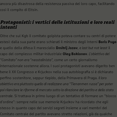
ancora più disastrosa della resistenza passiva del loro capo, facilitando
così il compito di Eltsin.
Protagonisti: i vertici delle istituzioni e loro reali
intenti
Oltre che sul Kgb il comitato golpista poteva contare su centri di potere
estesi: dalla sua parte erano schierati il ministro degli Interni
Boris Pugo
e quello della difesa il maresciallo
Dmitrij Jazov
, e
last but not least
il
capo del complesso militar-industriale
Oleg Baklanov
.
L’obiettivo del
“Comitato” non era “neostalinista”
, come un certo giornalismo
internazionale sostenne allora. I suoi protagonisti avevano digerito ben
bene il XX Congresso e Krjuckov nella sua autobiografia si è dichiarato
perfino sostenitore, seppur tiepido, della Primavera di Praga.
Il loro
obiettivo era piuttosto quello di realizzare una “Tienanmen russa” per poter
poi rilanciare le riforme di mercato sotto la direzione del partito e dello stato
centrale
. Si trattava in primo luogo di un tentativo di formare un “blocco
d’ordine”: sempre nelle sue memorie Krjuckov ha ricordato che egli
stesso in quanto capo dei servizi segreti insieme a vari membri del
Comitato centrale del partito avevano stretto relazioni, già da qualche