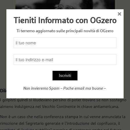
×
Tieniti Informato con OGzero
Ti terremo aggiornato sulle principali novità di OGzero
Valentin Pavlov
Non invieremo Spam – Poche email ma buone –
Dilettanti apicali allo sbaraglio
I golpisti quindi si illudevano persino di poter trovare se non sostegno
almeno indulgenza nel Vecchio Continente in chiave antiamericana.
Non è un caso che nella conferenza stampa in cui venne annunciata la
rimozione del Segretario generale e l’introduzione del coprifuoco, il