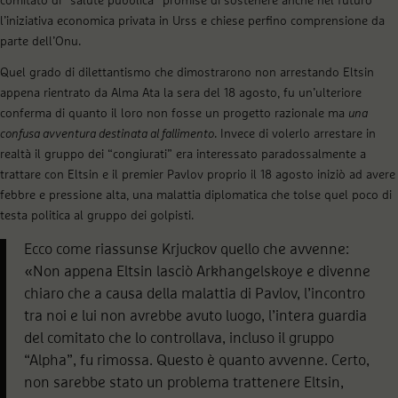
comitato di “salute pubblica” promise di sostenere anche nel futuro
l’iniziativa economica privata in Urss e chiese perfino comprensione da
parte dell’Onu.
Quel grado di dilettantismo che dimostrarono non arrestando Eltsin
appena rientrato da Alma Ata la sera del 18 agosto, fu un’ulteriore
conferma di quanto il loro non fosse un progetto razionale ma
una
confusa avventura destinata al fallimento
. Invece di volerlo arrestare in
realtà il gruppo dei “congiurati” era interessato paradossalmente a
trattare con Eltsin e il premier Pavlov proprio il 18 agosto iniziò ad avere
febbre e pressione alta, una malattia diplomatica che tolse quel poco di
testa politica al gruppo dei golpisti.
Ecco come riassunse Krjuckov quello che avvenne:
«Non appena Eltsin lasciò Arkhangelskoye e divenne
chiaro che a causa della malattia di Pavlov, l’incontro
tra noi e lui non avrebbe avuto luogo, l’intera guardia
del comitato che lo controllava, incluso il gruppo
“Alpha”, fu rimossa. Questo è quanto avvenne. Certo,
non sarebbe stato un problema trattenere Eltsin,