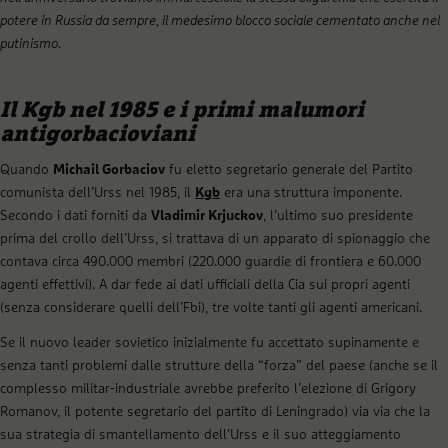
potere in Russia da sempre, il medesimo blocco sociale cementato anche nel
putinismo.
Il Kgb nel 1985 e i primi malumori
antigorbacioviani
Quando
Michail Gorbaciov
fu eletto segretario generale del Partito
comunista dell’Urss nel 1985, il
Kgb
era una struttura imponente.
Secondo i dati forniti da
Vladimir Krjuckov
, l’ultimo suo presidente
prima del crollo dell’Urss, si trattava di un apparato di spionaggio che
contava circa 490.000 membri (220.000 guardie di frontiera e 60.000
agenti effettivi). A dar fede ai dati ufficiali della Cia sui propri agenti
(senza considerare quelli dell’Fbi), tre volte tanti gli agenti americani.
Se il nuovo leader sovietico inizialmente fu accettato supinamente e
senza tanti problemi dalle strutture della “forza” del paese (anche se il
complesso militar-industriale avrebbe preferito l’elezione di Grigory
Romanov, il potente segretario del partito di Leningrado) via via che la
sua strategia di smantellamento dell’Urss e il suo atteggiamento