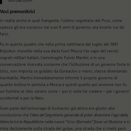
Gorbaciov».
Voci premonitrici
In realtà anche in quel frangente, l’ultimo segretario del Pcus, come
spesso gli era successo nei suoi 6 anni di governo, era incerto sul da
farsi.
Fu in questo quadro che nella prima settimana del luglio del 1991
Krjuckov ricevette nella sua dacia fuori Mosca l’ex capo dei servizi
segreti militari italiani, l’ammiraglio Fulvio Martini, e in una
conversazione riservata sostenne che l’istituzione di un governo forte in
Urss, non importa se guidato da Gorbaciov o meno, stesse diventando
inevitabile. Martini immediatamente informò il proprio governo di
quanto bolliva in pentola a Mosca e quindi quanto poi avvenne non fu
un fulmine al cielo sereno come – poi si volle far credere – per i governi
occidentali e per la Nato.
Gran parte dell’entourage di Gorbaciov già allora era giunto alla
conclusione che
l’idea del Segretario generale di poter diventare l’ago della
bilancia tra le Repubbliche nella nuova “Urss riformata” fosse un’illusione
e si
mise decisamente sulla strada del golpe, una strada che si rivelò però