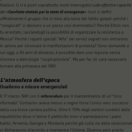
illazioni. Ci si è posti soprattutto molti
interrogativi sulle effettive capacità
del «
Comitato statale per lo stato di emergenza
»
(così si definì
ufficialmente il gruppo che si mise alla testa del fallito golpe): perché i
“congiurati” si decisero a un passo così drammatico? Perché Eltsin non
fu arrestato, lasciandogli la possibilità di organizzare la resistenza a
Mosca? Perché i reparti speciali “Alfa” dei servizi segreti non entrarono
in azione per stroncare le manifestazioni di protesta? Sono domande a
cui oggi, a 30 anni di distanza, è possibile dare una risposta senza
ricorrere a dietrologie “cospirazioniste”. Ma per far ciò sarà necessario
tornare alla primavera del 1991.
L’atmosfera dell’epoca
Dualismo e misure emergenziali
Il 17 marzo 1991 con il
referendum
per il mantenimento di un’“Urss
riformata” Gorbaciov aveva messo a segno forse l’unico vero successo
della sua breve carriera politica. Oltre il 70% degli elettori sovietici delle
repubbliche dove si tenne il plebiscito (non vi parteciparono i paesi
baltici, Armenia, Georgia e Moldavia perché già sulla via della secessione)
si dichiararono d’accordo a mantenere l’Unione. Divenne però presto