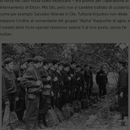
di forza nel caso fosse stato necessario – era pronto per l’operazione di
internamento di Eltsin. Mio Dio, però non si sarebbe trattato di ucciderlo,
come per esempio Salvador Allende in Cile. Tuttavia Krjuckov non diede
neppure l’ordine al comandante del gruppo “Alpha” Karpuchin di agire, e
i soldati delle forze speciali restarono sedute lì al loro posto, senza far
nulla».