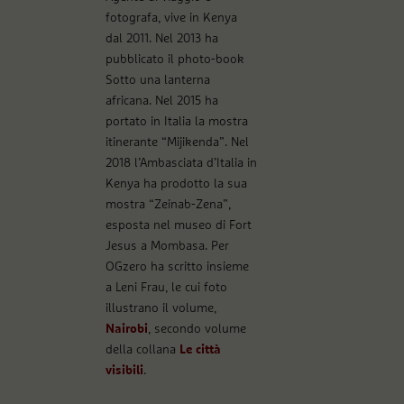
fotografa, vive in Kenya
dal 2011. Nel 2013 ha
pubblicato il photo-book
Sotto una lanterna
africana. Nel 2015 ha
portato in Italia la mostra
itinerante “Mijikenda”. Nel
2018 l’Ambasciata d’Italia in
Kenya ha prodotto la sua
mostra “Zeinab-Zena”,
esposta nel museo di Fort
Jesus a Mombasa. Per
OGzero ha scritto insieme
a Leni Frau, le cui foto
illustrano il volume,
Nairobi
, secondo volume
della collana
Le città
visibili
.