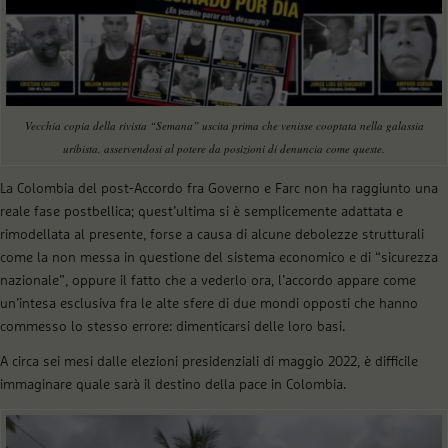
Vecchia copia della rivista “Semana” uscita prima che venisse cooptata nella galassia
uribista, asservendosi al potere da posizioni di denuncia come queste.
La Colombia del post-Accordo fra Governo e Farc non ha raggiunto una
reale fase postbellica; quest’ultima si è semplicemente adattata e
rimodellata al presente, forse a causa di alcune debolezze strutturali
come la non messa in questione del sistema economico e di “sicurezza
nazionale”, oppure il fatto che a vederlo ora, l’accordo appare come
un’intesa esclusiva fra le alte sfere di due mondi opposti che hanno
commesso lo stesso errore: dimenticarsi delle loro basi.
A circa sei mesi dalle elezioni presidenziali di maggio 2022, è difficile
immaginare quale sarà il destino della pace in Colombia.