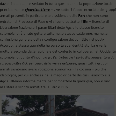
davanti alla quale è seduto: in tutta questa zona, la popolazione locale –
principalmente
afrocolombiana
– vive sotto il fuoco incrociato dei gruppi
armati presenti, in particolare le dissidenze delle
Farc
che non sono
entrate nel Processo di Pace o vi si sono sottratte, l’
Eln
– Esercito di
Liberazione Nazionale, i paramilitari delle Agc e lo stesso Esercito
colombiano. È errato gettare tutto nello stesso calderone, ma nella
confusione generale della riconfigurazione del conflitto nel post-
Accordo, la stessa guerriglia ha perso la sua identità storica e varia
molto a seconda della regione e del contesto in cui opera; nell’Occidente
colombiano, punto d’incontro
fra l’entroterra e il porto di Buenaventura da
cui passa oltre il 60 per cento della merce del paese
, quasi tutti i gruppi
armati sembrano avere vocazione economica – la cocaina – più che
ideologica, per cui anche se nella maggior parte dei casi l’esercito e le
Agc si alleano informalmente per combattere la guerriglia, non è raro
assistere a scontri armati fra le Farc e l’Eln.