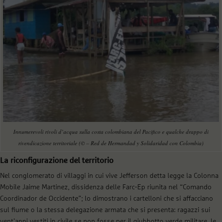
Innumerevoli rivoli d’acqua sulla costa colombiana del Pacifico e qualche drappo di
rivendicazione territoriale (© – Red de Hermandad y Solidaridad con Colombia)
La riconfigurazione del territorio
Nel conglomerato di villaggi in cui vive Jefferson detta legge la Colonna
Mobile Jaime Martinez, dissidenza delle Farc-Ep riunita nel “Comando
Coordinador de Occidente”; lo dimostrano i cartelloni che si affacciano
sul fiume o la stessa delegazione armata che si presenta: ragazzi sui
vent’anni vestiti in civile se non fosse per il giubbotto verde militare, le