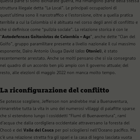
questa parte si sono dichiarate guerra, ma rimangono parte della stessa
struttura illegale detta “La Local”. Le principali occupazioni di
quest’ultima sono il narcotraffico e l’estorsione, oltre a quella pratica
terribile a cui la Colombia si è abituata nel corso degli anni di conflitto e
che si definisce come “pulizia sociale”. La relazione storica è con le
“
Autodefensas Gaitanistas de Colombia – Agc
”, anche dette “Clan del
Golfo”, gruppo paramilitare presente a livello nazionale il cui massimo
esponente, Dairo Antonio Úsuga David (
alias
Otoniel
), è stato
recentemente arrestato. Anche se molti pensano che si sia consegnato
nel quadro di un accordo ben più ampio con il governo attuale; del
resto, alle elezioni di maggio 2022 non manca molto tempo.
La riconfigurazione del conflitto
Se potesse scegliere, Jefferson non andrebbe mai a Buenaventura,
rimarrebbe tutta la vita in uno dei numerosi villaggi di palafitte sparse
che si estendono lungo i cosiddetti “Fiumi di Buenaventura”, rami
d’acqua che dalla cordigliera occidentale attraversano la foresta del
Chocó e del
Valle del Cauca
per poi sciogliersi nell’Oceano pacifico. Ma
c’è una relazione stretta fra gli spari e la casa di legno lasciata vuota