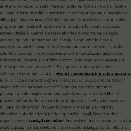
armi e le munizioni al collo. Ma il controllo territoriale va oltre i fucili e
gli spari: è fatto di ordini e restrizioni con mine antiuomo ai margini dei
villaggi per
limitare la mobilità
della popolazione civile e le incursioni dei
gruppi armati rivali, è il reclutamento forzato e le isolate esecuzioni
extragiudiziali. È quanto successo alla fine di ottobre nel villaggio
accanto, quando un membro del consiglio comunitario è stato
assassinato perché sospettato di essere un informatore dell’esercito
colombiano, dopo che i media avevano strumentalizzato alcune sue
dichiarazioni rispetto al conflitto armato nella regione e lo avevano di
fatto esposto a un alto rischio. È lo sparo attutito a cui si riferisce
Jefferson, è la complessità del
vivere in un contesto intricato e precario
,
in cui
chi oggi è costretto a offrire un pranzo a un gruppo armato, domani
viene ucciso dall’altro per aver collaborato con il nemico
, oppure è
perseguito dalla magistratura per aver dialogato con attori illegali
presenti nel territorio. Lo stato in tutto questo si limita alla presenza
militare, con incursioni frequenti, scontri armati ad alto impatto
simbolico e ulteriori danni per le popolazioni locali. Queste ultime,
organizzate nei
consigli comunitari
, denunciano la stessa convivenza fra
stato e gruppi armati, chiedono che si rispetti la Legge 70 del 1993 che