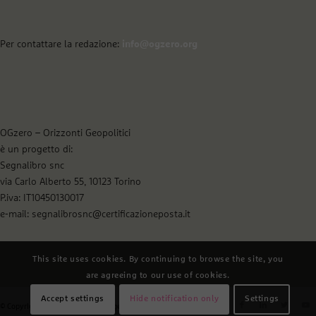
Per contattare la redazione:
info@ogzero.org
OGzero – Orizzonti Geopolitici
è un progetto di:
Segnalibro snc
via Carlo Alberto 55, 10123 Torino
P.iva: IT10450130017
e-mail: segnalibrosnc@certificazioneposta.it
This site uses cookies. By continuing to browse the site, you
are agreeing to our use of cookies.
Accept settings
Hide notification only
Settings
© Copyright - OGzero - Orizzonti geopolitici