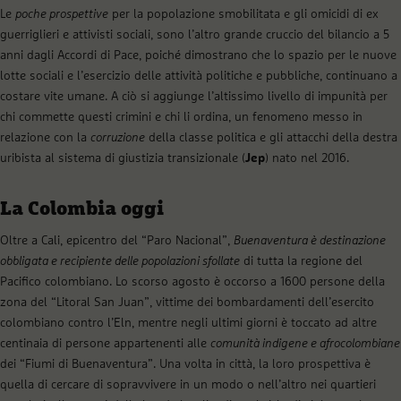
Le
poche prospettive
per la popolazione smobilitata e gli omicidi di ex
guerriglieri e attivisti sociali, sono l’altro grande cruccio del bilancio a 5
anni dagli Accordi di Pace, poiché dimostrano che lo spazio per le nuove
lotte sociali e l’esercizio delle attività politiche e pubbliche, continuano a
costare vite umane. A ciò si aggiunge l’altissimo livello di impunità per
chi commette questi crimini e chi li ordina, un fenomeno messo in
relazione con la
corruzione
della classe politica e gli attacchi della destra
uribista al sistema di giustizia transizionale (
Jep
) nato nel 2016.
La Colombia oggi
Oltre a Cali, epicentro del “Paro Nacional”,
Buenaventura è destinazione
obbligata e recipiente delle popolazioni sfollate
di tutta la regione del
Pacifico colombiano. Lo scorso agosto è occorso a 1600 persone della
zona del “Litoral San Juan”, vittime dei bombardamenti dell’esercito
colombiano contro l’Eln, mentre negli ultimi giorni è toccato ad altre
centinaia di persone appartenenti alle
comunità indigene e afrocolombiane
dei “Fiumi di Buenaventura”. Una volta in città, la loro prospettiva è
quella di cercare di sopravvivere in un modo o nell’altro nei quartieri