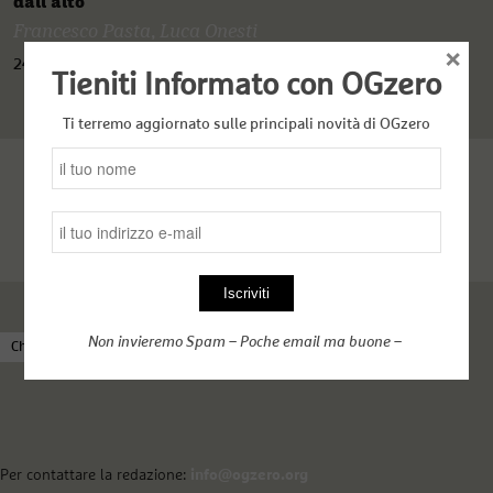
dall'alto
Francesco Pasta
,
Luca Onesti
×
24 Agosto 2023
Tieniti Informato con OGzero
Ti terremo aggiornato sulle principali novità di OGzero
Non invieremo Spam – Poche email ma buone –
Chi siamo
Come funziona OGzero
Complici nel web
Per contattare la redazione:
info@ogzero.org