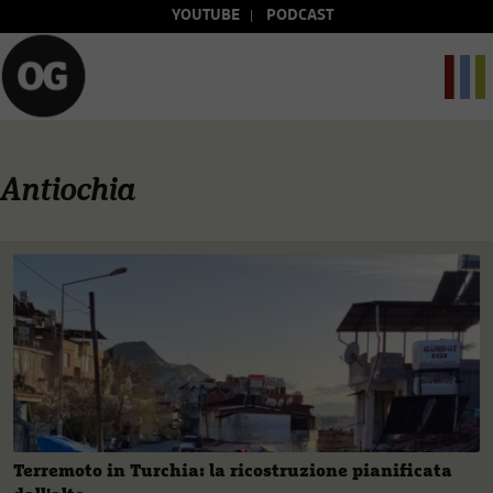
YOUTUBE
PODCAST
Antiochia
Terremoto in Turchia: la ricostruzione pianificata