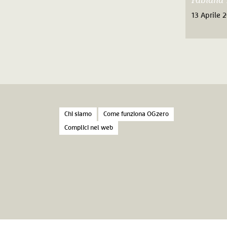
Fabiana 
13 Aprile 
Chi siamo
Come funziona OGzero
Complici nel web