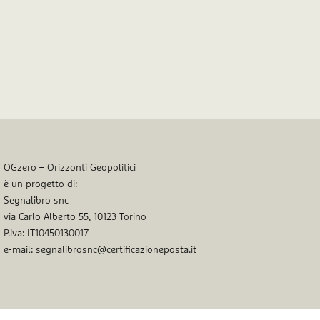
OGzero – Orizzonti Geopolitici
è un progetto di:
Segnalibro snc
via Carlo Alberto 55, 10123 Torino
P.iva: IT10450130017
e-mail: segnalibrosnc@certificazioneposta.it