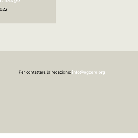
Triburgo
2022
Per contattare la redazione:
info@ogzero.org