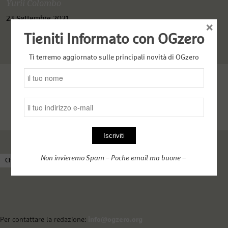
Yurii Colombo
23 Settembre 2021
×
Tieniti Informato con OGzero
Ti terremo aggiornato sulle principali novità di OGzero
Non invieremo Spam – Poche email ma buone –
Chi siamo
Come funziona OGzero
Complici nel web
Per contattare la redazione:
info@ogzero.org