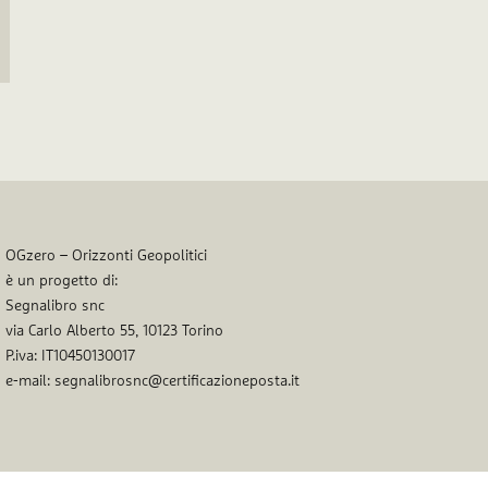
OGzero – Orizzonti Geopolitici
è un progetto di:
Segnalibro snc
via Carlo Alberto 55, 10123 Torino
P.iva: IT10450130017
e-mail: segnalibrosnc@certificazioneposta.it