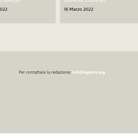
Triburgo
Fabiana Triburgo
2022
16 Marzo 2022
Per contattare la redazione:
info@ogzero.org