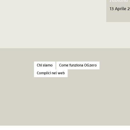
Fabiana 
13 Aprile 
Chi siamo
Come funziona OGzero
Complici nel web