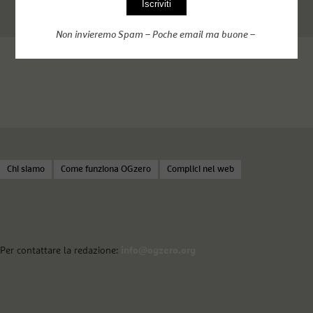
Non invieremo Spam – Poche email ma buone –
Chi siamo
Come funziona OGzero
Complici nel web
Per contattare la redazione:
info@ogzero.org