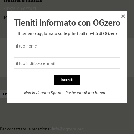
traffici e milizie
Angelo Ferrari
×
14 Marzo 2021
Tieniti Informato con OGzero
Ti terremo aggiornato sulle principali novità di OGzero
Non invieremo Spam – Poche email ma buone –
Chi siamo
Come funziona OGzero
Complici nel web
Per contattare la redazione:
info@ogzero.org