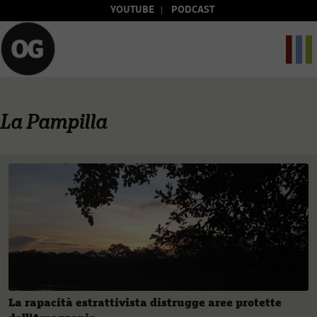
YOUTUBE
PODCAST
La Pampilla
La rapacità estrattivista distrugge aree protette