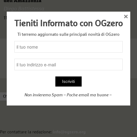
dell’Amazzonia
Diego Battistessa
×
11 Febbraio 2022
Tieniti Informato con OGzero
Ti terremo aggiornato sulle principali novità di OGzero
Non invieremo Spam – Poche email ma buone –
Chi siamo
Come funziona OGzero
Complici nel web
Per contattare la redazione:
info@ogzero.org