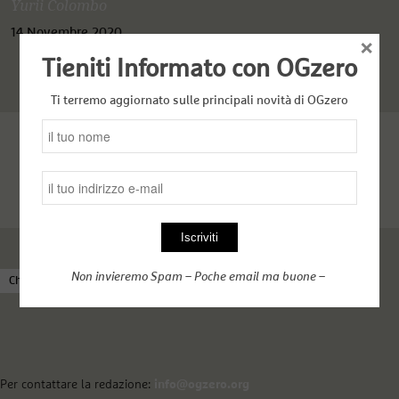
Yurii Colombo
14 Novembre 2020
×
Tieniti Informato con OGzero
Ti terremo aggiornato sulle principali novità di OGzero
Non invieremo Spam – Poche email ma buone –
Chi siamo
Come funziona OGzero
Complici nel web
Per contattare la redazione:
info@ogzero.org