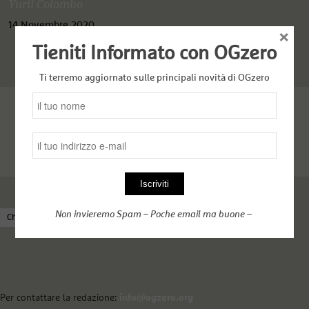
Yurii Colombo
14 Novembre 2020
×
Tieniti Informato con OGzero
Ti terremo aggiornato sulle principali novità di OGzero
Non invieremo Spam – Poche email ma buone –
Chi siamo
Come funziona OGzero
Complici nel web
Per contattare la redazione:
info@ogzero.org