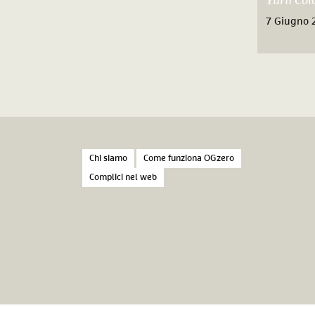
Yurii Co
7 Giugno 
Chi siamo
Come funziona OGzero
Complici nel web