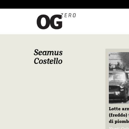
Seamus
Costello
Lotte ar
(freddo) 
di piom