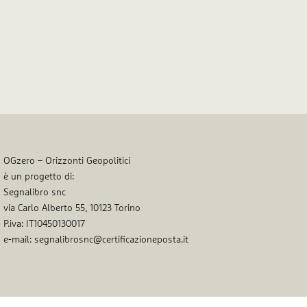
OGzero – Orizzonti Geopolitici
è un progetto di:
Segnalibro snc
via Carlo Alberto 55, 10123 Torino
P.iva: IT10450130017
e-mail: segnalibrosnc@certificazioneposta.it