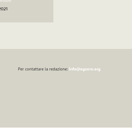
lombo
2021
Per contattare la redazione:
info@ogzero.org