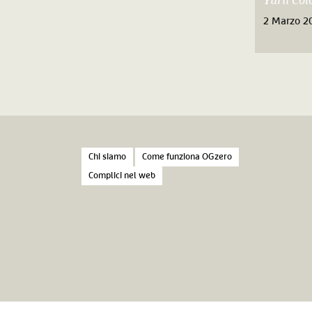
Yurii Co
2 Marzo 2
Chi siamo
Come funziona OGzero
Complici nel web