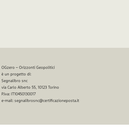
OGzero – Orizzonti Geopolitici
è un progetto di:
Segnalibro snc
via Carlo Alberto 55, 10123 Torino
P.iva: IT10450130017
e-mail: segnalibrosnc@certificazioneposta.it