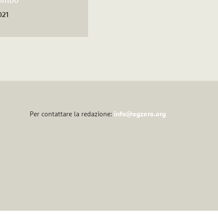
lombo
021
Per contattare la redazione:
info@ogzero.org