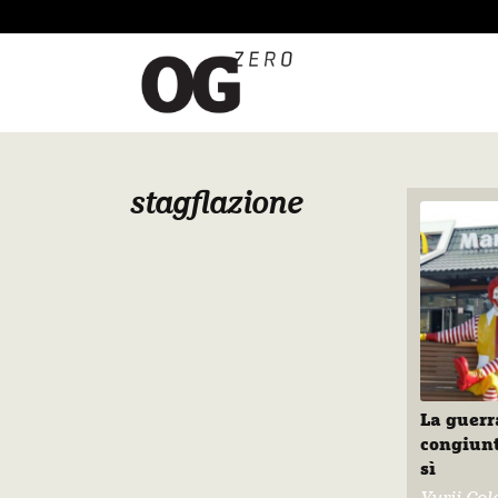
stagflazione
La guerr
congiunt
sì