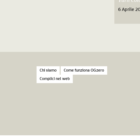
Yurii Co
6 Aprile 2
Chi siamo
Come funziona OGzero
Complici nel web