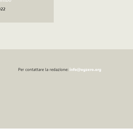
lombo
022
Per contattare la redazione:
info@ogzero.org