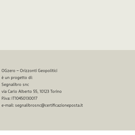
OGzero – Orizzonti Geopolitici
è un progetto di:
Segnalibro snc
via Carlo Alberto 55, 10123 Torino
P.iva: IT10450130017
e-mail: segnalibrosnc@certificazioneposta.it