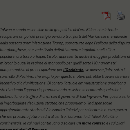
Taiwan è snodo essenziale nella geopolitica dell’era Biden, che intende
recuperare un po’ del prestigio perduto tra i flutti del Mar Cinese meridionale
dalla passata amministrazione Trump, soprattutto dopo l’epilogo della disputa
hongkonghese, che vede l’isola definitivamente inglobata nella Cina
popolare; ora tocca a Taipei. L’isola rappresenta anche il maggior produttore di
microchip quasi in regime di monopolio per quelli sotto i 10 nanometri –
dunque motivo di preoccupazione per
l’Occidente,
se dovesse finire sotto il
controllo di Pechino, che proprio per questo motivo potrebbe trovare ulteriore
incentivo alla riunificazione. Di contro l’attuale amministrazione americana
sta rivedendo l’approccio, promuovendo assistenza economica, relazioni
diplomatiche e traffico di armi con il governo di Tsai Ing-wen. Per questa serie
di ingarbugliate risoluzioni strategiche proponiamo l’indispensabile
approfondimento storico di Alessandra Colarizi per collocare la nuova guerra
che nel prossimo futuro vedrà al centro l’autonomia di Taipei dalla Cina
continentale, le cui navi continuano a solcare
un mare conteso
e i cui piloti
volano nei cieli di Formosa
.