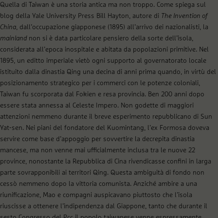
Quella di Taiwan è una storia antica ma non troppo. Come spiega sul
blog della Yale University Press Bill Hayton, autore di
The Invention of
China
, dall’occupazione giapponese (1895) all’arrivo dei nazionalisti, la
mainland
non si è data particolare pensiero della sorte dell’isola,
considerata all’epoca inospitale e abitata da popolazioni primitive. Nel
1895, un editto imperiale vietò ogni supporto al governatorato locale
istituito dalla dinastia Qing una decina di anni prima quando, in virtù del
posizionamento strategico per i commerci con le potenze coloniali,
Taiwan fu scorporata dal Fokien e resa provincia. Ben 200 anni dopo
essere stata annessa al Celeste Impero. Non godette di maggiori
attenzioni nemmeno durante il breve esperimento repubblicano di Sun
Yat-sen. Nei piani del fondatore del Kuomintang, l’ex Formosa doveva
servire come base d’appoggio per sovvertire la decrepita dinastia
mancese, ma non venne mai ufficialmente inclusa tra le nuove 22
province, nonostante la Repubblica di Cina rivendicasse confini in larga
parte sovrapponibili ai territori Qing. Questa ambiguità di fondo non
cessò nemmeno dopo la vittoria comunista. Anziché ambire a una
riunificazione, Mao e compagni auspicavano piuttosto che l’isola
riuscisse a ottenere l’indipendenza dal Giappone, tanto che durante il
sesto Congresso del Pcc il popolo taiwanese venne espressamente