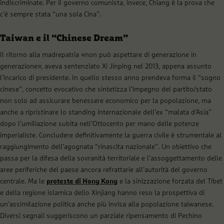
indiscriminate. Per il governo comunista, invece, Chiang è la prova che
c’è sempre stata “una sola Cina”.
Taiwan e il “Chinese Dream”
Il ritorno alla madrepatria «non può aspettare di generazione in
generazione», aveva sentenziato Xi Jinping nel 2013, appena assunto
l’incarico di presidente. In quello stesso anno prendeva forma il “sogno
cinese”, concetto evocativo che sintetizza l’impegno del partito/stato
non solo ad assicurare benessere economico per la popolazione, ma
anche a ripristinare lo standing internazionale dell’ex “malata d’Asia”
dopo l’umiliazione subita nell’Ottocento per mano delle potenze
imperialiste. Concludere definitivamente la guerra civile è strumentale al
raggiungimento dell’agognata “rinascita nazionale”. Un obiettivo che
passa per la difesa della sovranità territoriale e l’assoggettamento delle
aree periferiche del paese ancora refrattarie all’autorità del governo
centrale. Ma le
proteste di Hong Kong
e la sinizzazione forzata del Tibet
e della regione islamica dello Xinjiang hanno reso la prospettiva di
un’assimilazione politica anche più invisa alla popolazione taiwanese.
Diversi segnali suggeriscono un parziale ripensamento di Pechino