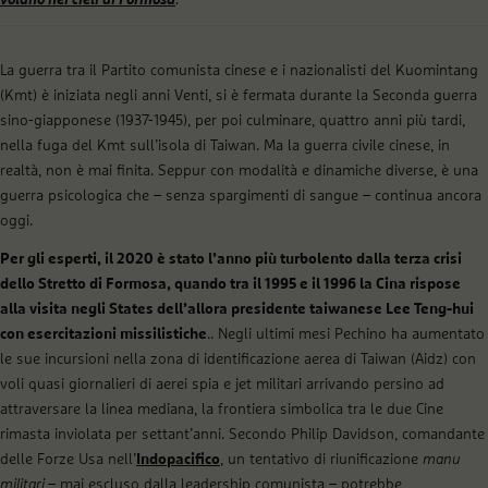
La guerra tra il Partito comunista cinese e i nazionalisti del Kuomintang
(Kmt) è iniziata negli anni Venti, si è fermata durante la Seconda guerra
sino-giapponese (1937-1945), per poi culminare, quattro anni più tardi,
nella fuga del Kmt sull’isola di Taiwan. Ma la guerra civile cinese, in
realtà, non è mai finita. Seppur con modalità e dinamiche diverse, è una
guerra psicologica che – senza spargimenti di sangue – continua ancora
oggi.
Per gli esperti, il 2020 è stato l’anno più turbolento dalla terza crisi
dello Stretto di Formosa, quando tra il 1995 e il 1996 la Cina rispose
alla visita negli States dell’allora presidente taiwanese Lee Teng-hui
con esercitazioni missilistiche
.. Negli ultimi mesi Pechino ha aumentato
le sue incursioni nella zona di identificazione aerea di Taiwan (Aidz) con
voli quasi giornalieri di aerei spia e jet militari arrivando persino ad
attraversare la linea mediana, la frontiera simbolica tra le due Cine
rimasta inviolata per settant’anni. Secondo Philip Davidson, comandante
delle Forze Usa nell’
Indopacifico
, un tentativo di riunificazione
manu
militari
– mai escluso dalla leadership comunista – potrebbe