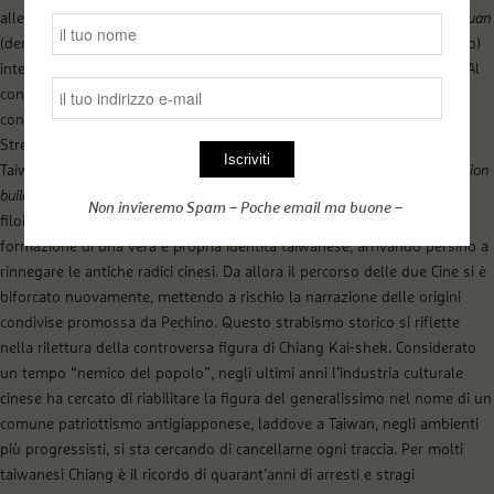
alle origini del Kmt e ai “tre principi del popolo” di Sun Yat-sen:
minquan
(democrazia),
minsheng
(benessere del popolo) e
minzu
(nazionalismo)
inteso come l’unione di tutte le etnie cinesi in chiave antimperialista. Al
contempo il processo di costruzione nazionale, avviato nella Cina
continentale intorno agli anni Trenta, non riguardò l’isola oltre lo
Stretto, all’epoca ancora nell’orbita nipponica. E, sebbene l’arrivo a
Taiwan del governo nazionalista in fuga segnò l’importazione del
nation
building
cinese, all’inizio del nuovo millennio l’ascesa del
Non invieremo Spam – Poche email ma buone –
filoindipendentista Democratic Progressive Party ha sancito la
formazione di una vera e propria identità taiwanese, arrivando persino a
rinnegare le antiche radici cinesi. Da allora il percorso delle due Cine si è
biforcato nuovamente, mettendo a rischio la narrazione delle origini
condivise promossa da Pechino. Questo strabismo storico si riflette
nella rilettura della controversa figura di Chiang Kai-shek. Considerato
un tempo “nemico del popolo”, negli ultimi anni l’industria culturale
cinese ha cercato di riabilitare la figura del generalissimo nel nome di un
comune patriottismo antigiapponese, laddove a Taiwan, negli ambienti
più progressisti, si sta cercando di cancellarne ogni traccia. Per molti
taiwanesi Chiang è il ricordo di quarant’anni di arresti e stragi