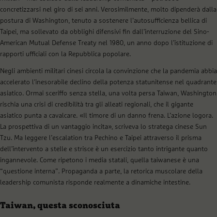
concretizzarsi nel giro di sei anni. Verosimilmente, molto dipenderà dalla
postura di Washington, tenuto a sostenere l’autosufficienza bellica di
Taipei, ma sollevato da obblighi difensivi fin dall’interruzione del Sino-
American Mutual Defense Treaty nel 1980, un anno dopo l’istituzione di
rapporti ufficiali con la Repubblica popolare.
Negli ambienti militari cinesi circola la convinzione che la pandemia abbia
accelerato l’inesorabile declino della potenza statunitense nel quadrante
asiatico. Ormai sceriffo senza stella, una volta persa Taiwan, Washington
rischia una crisi di credibilità tra gli alleati regionali, che il gigante
asiatico punta a cavalcare. «Il timore di un danno frena. L’azione logora.
La prospettiva di un vantaggio incita», scriveva lo stratega cinese Sun
Tzu. Ma leggere l’escalation tra Pechino e Taipei attraverso il prisma
dell’intervento a stelle e strisce è un esercizio tanto intrigante quanto
ingannevole. Come ripetono i media statali, quella taiwanese è una
“questione interna”. Propaganda a parte, la retorica muscolare della
leadership comunista risponde realmente a dinamiche intestine.
Taiwan, questa sconosciuta