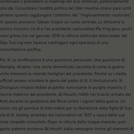
continuare a presiedere la roadmap dei due centenari, potenzialmente
sine die
. Consolidare l’eredità politica del lider maximo cinese pare conti
almeno quanto raggiungere l’obiettivo del “ringiovanimento nazionale”.
In questo processo Taiwan ricopre un ruolo centrale. Lo dimostra lo
storico incontro tra Xi e l’ex presidente nazionalista Ma Ying-jeou, pochi
mesi prima che nel gennaio 2016 la vittoria elettorale della leader del
Dpp Tsai Ing-wen facesse naufragare ogni speranza di una
riconciliazione pacifica.
Per Xi, la riunificazione è una questione personale. Una questione di
famiglia, diciamo. Una storia dimenticata racconta di come la guerra
civile intersecò le vicende famigliari del presidente. Perché se i media
ufficiali amano ricordare le gesta del padre di Xi, il rivoluzionario Xi
Zhongxun rimasto fedele al partito nonostante le purghe maoiste, il
nonno materno del presidente, Qi Houzhi, militò nel braccio armato del
Kmt durante la spedizione del Nord contro i signori della guerra. Un
ruolo che gli permise di intercedere per la liberazione della figlia Qi Yun,
zia di Xi Jinping, arrestata dai nazionalisti nel 1937 a causa delle sue
note simpatie comuniste. Dopo la vittoria delle truppe maoiste, quel
gesto paterno protesse Qi Houzhi dalla campagna contro gli elementi di