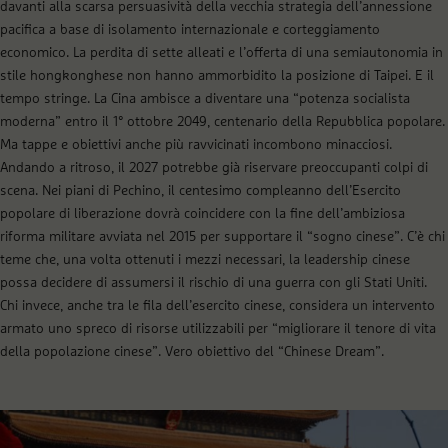
davanti alla scarsa persuasività della vecchia strategia dell’annessione
pacifica a base di isolamento internazionale e corteggiamento
economico. La perdita di sette alleati e l’offerta di una semiautonomia in
stile hongkonghese non hanno ammorbidito la posizione di Taipei. E il
tempo stringe. La Cina ambisce a diventare una “potenza socialista
moderna” entro il 1° ottobre 2049, centenario della Repubblica popolare.
Ma tappe e obiettivi anche più ravvicinati incombono minacciosi.
Andando a ritroso, il 2027 potrebbe già riservare preoccupanti colpi di
scena. Nei piani di Pechino, il centesimo compleanno dell’Esercito
popolare di liberazione dovrà coincidere con la fine dell’ambiziosa
riforma militare avviata nel 2015 per supportare il “sogno cinese”. C’è chi
teme che, una volta ottenuti i mezzi necessari, la leadership cinese
possa decidere di assumersi il rischio di una guerra con gli Stati Uniti.
Chi invece, anche tra le fila dell’esercito cinese, considera un intervento
armato uno spreco di risorse utilizzabili per “migliorare il tenore di vita
della popolazione cinese”. Vero obiettivo del “Chinese Dream”.