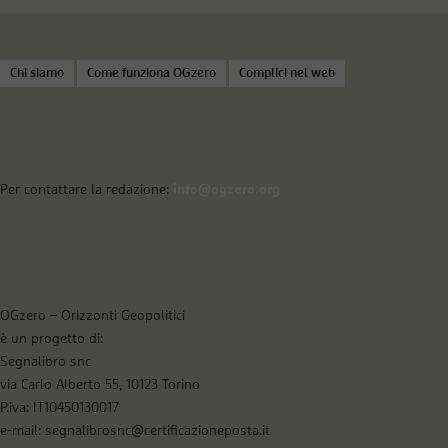
Chi siamo
Come funziona OGzero
Complici nel web
Per contattare la redazione:
info@ogzero.org
OGzero – Orizzonti Geopolitici
è un progetto di:
Segnalibro snc
via Carlo Alberto 55, 10123 Torino
P.iva: IT10450130017
e-mail: segnalibrosnc@certificazioneposta.it