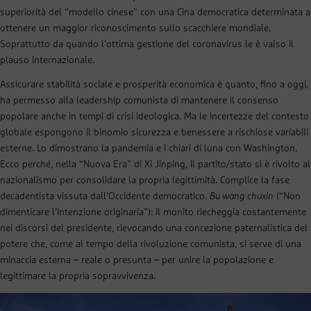
superiorità del “modello cinese” con una Cina democratica determinata a
ottenere un maggior riconoscimento sullo scacchiere mondiale.
Soprattutto da quando l’ottima gestione del coronavirus le è valso il
plauso internazionale.
Assicurare stabilità sociale e prosperità economica è quanto, fino a oggi,
ha permesso alla leadership comunista di mantenere il consenso
popolare anche in tempi di crisi ideologica. Ma le incertezze del contesto
globale espongono il binomio sicurezza e benessere a rischiose variabili
esterne. Lo dimostrano la pandemia e i chiari di luna con Washington.
Ecco perché, nella “Nuova Era” di Xi Jinping, il partito/stato si è rivolto al
nazionalismo per consolidare la propria legittimità. Complice la fase
decadentista vissuta dall’Occidente democratico.
Bu wang chuxin
(“Non
dimenticare l’intenzione originaria”): il monito riecheggia costantemente
nei discorsi del presidente, rievocando una concezione paternalistica del
potere che, come al tempo della rivoluzione comunista, si serve di una
minaccia esterna – reale o presunta – per unire la popolazione e
legittimare la propria sopravvivenza.