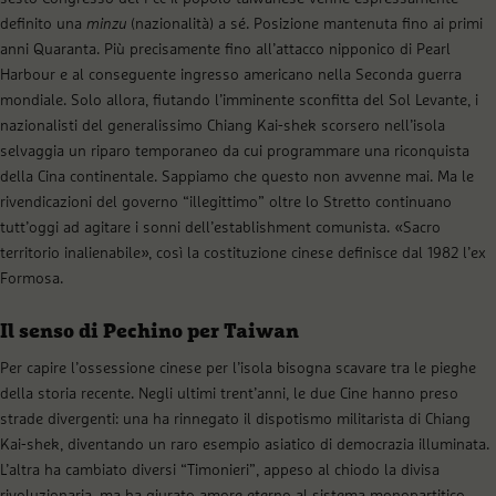
definito una
minzu
(nazionalità) a sé. Posizione mantenuta fino ai primi
anni Quaranta. Più precisamente fino all’attacco nipponico di Pearl
Harbour e al conseguente ingresso americano nella Seconda guerra
mondiale. Solo allora, fiutando l’imminente sconfitta del Sol Levante, i
nazionalisti del generalissimo Chiang Kai-shek scorsero nell’isola
selvaggia un riparo temporaneo da cui programmare una riconquista
della Cina continentale. Sappiamo che questo non avvenne mai. Ma le
rivendicazioni del governo “illegittimo” oltre lo Stretto continuano
tutt’oggi ad agitare i sonni dell’establishment comunista. «Sacro
territorio inalienabile», così la costituzione cinese definisce dal 1982 l’ex
Formosa.
Il senso di Pechino per Taiwan
Per capire l’ossessione cinese per l’isola bisogna scavare tra le pieghe
della storia recente. Negli ultimi trent’anni, le due Cine hanno preso
strade divergenti: una ha rinnegato il dispotismo militarista di Chiang
Kai-shek, diventando un raro esempio asiatico di democrazia illuminata.
L’altra ha cambiato diversi “Timonieri”, appeso al chiodo la divisa
rivoluzionaria, ma ha giurato amore eterno al sistema monopartitico.