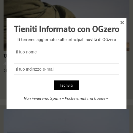
×
Tieniti Informato con OGzero
Ti terremo aggiornato sulle principali novità di OGzero
Un Sahel di spine per Macron. Mali e Françafrique
Angelo Ferrari
21 Gennaio 2022
Non invieremo Spam – Poche email ma buone –