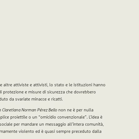
ltre attiviste e attivisti, lo stato e le istituzioni hanno
 di protezione e misure di sicurezza che dovrebbero
duto da svariate minacce e ricatti.
n Claretiana Norman Pérez Bello
non ne è per nulla
plice proiettile o un “omicidio convenzionale”. L’idea è
a sociale per mandare un messaggio all’intera comunità,
emamente violento ed è quasi sempre preceduto dalla