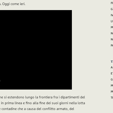
F
. Oggi come ieri.
G
I
L
M
N
N
P
T
A
E
G
M
M
he si estendono lungo la frontiera fra i dipartimenti del
T
in prima linea e fino alla fine dei suoi giorni nella lotta
e contadine che a causa del conflitto armato, del