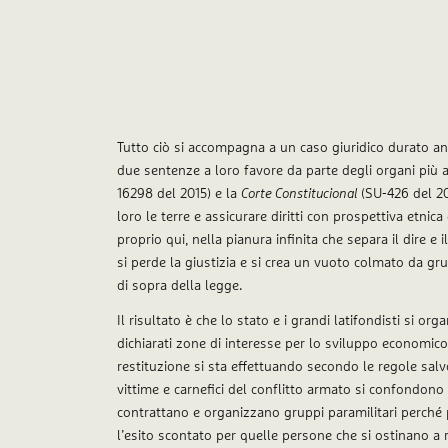
Tutto ciò si accompagna a un caso giuridico durato an
due sentenze a loro favore da parte degli organi più a
16298 del 2015) e la
Corte Constitucional
(SU-426 del 20
loro le terre e assicurare diritti con prospettiva etnica
proprio qui, nella pianura infinita che separa il dire e i
si perde la giustizia e si crea un vuoto colmato da gru
di sopra della legge.
Il risultato è che lo stato e i grandi latifondisti si or
dichiarati zone di interesse per lo sviluppo economic
restituzione si sta effettuando secondo le regole salvo
vittime e carnefici del conflitto armato si confondon
contrattano e organizzano gruppi paramilitari perché p
l’esito scontato per quelle persone che si ostinano a re