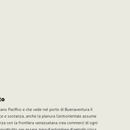
to
ano Pacifico e che vede nel porto di Buenaventura il
rce e sostanza, anche la pianura Centrorientale assume
inanza con la frontiera venezuelana crea commerci di ogni
oprattutto per essere
zona di estrazione di petrolio
(circa