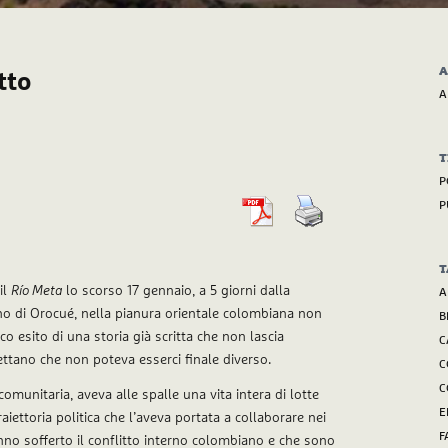
A
itto
A
T
P
P
T
il
Río Meta
lo scorso 17 gennaio, a 5 giorni dalla
A
o di Orocué, nella pianura orientale colombiana non
B
co esito di una storia già scritta che non lascia
C
ettano che non poteva esserci finale diverso.
C
C
comunitaria, aveva alle spalle una vita intera di lotte
E
raiettoria politica che l’aveva portata a collaborare nei
F
anno sofferto il conflitto interno colombiano e che sono