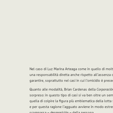
Nel caso di Luz Marina Arteaga come in quello di molte a
una responsabilità diretta anche rispetto all’assenza
garantire, soprattutto nei casi in cui l’omicidio è prece
Quanto alle modalità, Brian Cardenas della
Corporació
sorpreso: in questo tipo di casi si va ben oltre un sem
quella di colpire la figura più emblematica della lott
e per questa ragione l’agguato avviene in modo estr
scomparsa –
desaparición
– della persona.