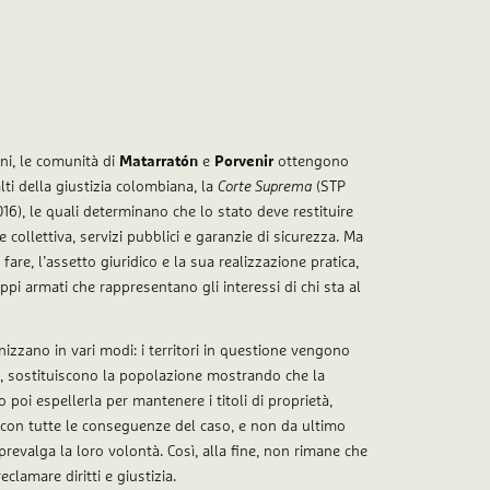
ni, le comunità di
Matarratón
e
Porvenir
ottengono
lti della giustizia colombiana, la
Corte Suprema
(STP
16), le quali determinano che lo stato deve restituire
 e collettiva, servizi pubblici e garanzie di sicurezza. Ma
l fare, l’assetto giuridico e la sua realizzazione pratica,
ppi armati che rappresentano gli interessi di chi sta al
ganizzano in vari modi: i territori in questione vengono
o, sostituiscono la popolazione mostrando che la
 poi espellerla per mantenere i titoli di proprietà,
o con tutte le conseguenze del caso, e non da ultimo
revalga la loro volontà. Così, alla fine, non rimane che
clamare diritti e giustizia.