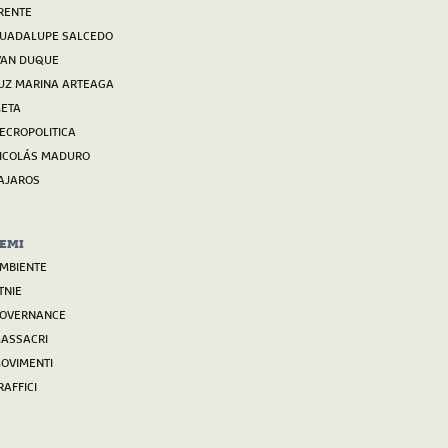
RENTE
UADALUPE SALCEDO
VAN DUQUE
UZ MARINA ARTEAGA
ETA
ECROPOLITICA
ICOLÁS MADURO
AJAROS
EMI
MBIENTE
TNIE
OVERNANCE
ASSACRI
OVIMENTI
RAFFICI