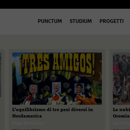
PUNCTUM
STUDIUM
PROGETTI
a
L’equilibrismo di tre pesi diversi in
Le nubi
Nordamerica
Oromia
Diego Battistessa
Alice Pist