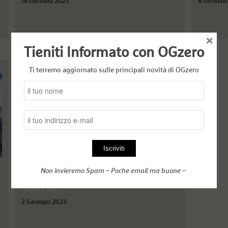
14 Gennaio 2023
8 Gennaio
×
Tieniti Informato con OGzero
Ti terremo aggiornato sulle principali novità di OGzero
Caro fratello Assad, ti va un panino
Non invieremo Spam – Poche email ma buone –
insieme?!
Murat Cinar
2 Gennaio 2023