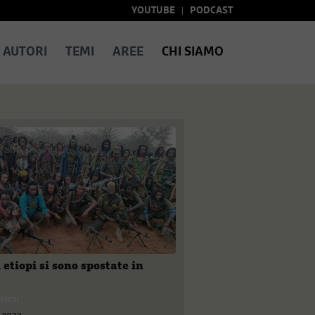
YOUTUBE
PODCAST
AUTORI
TEMI
AREE
CHI SIAMO
 etiopi si sono spostate in
olesi