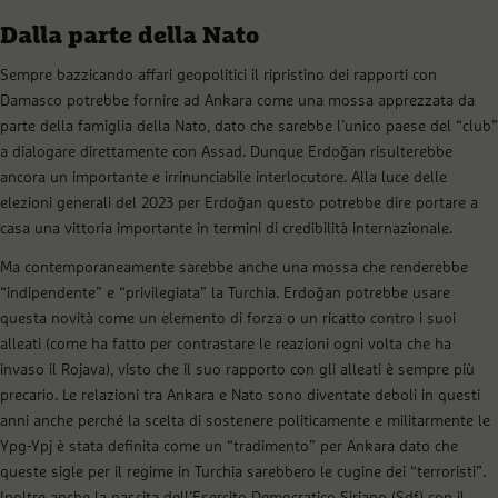
Dalla parte della Nato
Sempre bazzicando affari geopolitici il ripristino dei rapporti con
Damasco potrebbe fornire ad Ankara come una mossa apprezzata da
parte della famiglia della Nato, dato che sarebbe l’unico paese del “club”
a dialogare direttamente con Assad. Dunque Erdoğan risulterebbe
ancora un importante e irrinunciabile interlocutore. Alla luce delle
elezioni generali del 2023 per Erdoğan questo potrebbe dire portare a
casa una vittoria importante in termini di credibilità internazionale.
Ma contemporaneamente sarebbe anche una mossa che renderebbe
“indipendente” e “privilegiata” la Turchia. Erdoğan potrebbe usare
questa novità come un elemento di forza o un ricatto contro i suoi
alleati (come ha fatto per contrastare le reazioni ogni volta che ha
invaso il Rojava), visto che il suo rapporto con gli alleati è sempre più
precario. Le relazioni tra Ankara e Nato sono diventate deboli in questi
anni anche perché la scelta di sostenere politicamente e militarmente le
Ypg-Ypj è stata definita come un “tradimento” per Ankara dato che
queste sigle per il regime in Turchia sarebbero le cugine dei “terroristi”.
Inoltre anche la nascita dell’Esercito Democratico Siriano (Sdf) con il