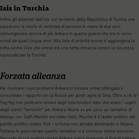
Isis in Turchia
Infine gli attentati dell’Isis sul territorio della Repubblica di Turchia che
causarono la morte di centinaia di persone in meno di due anni
coinvolgevano ancora di più Ankara in questa guerra che era in corso
ormai da quasi cinque anni. Alla lista di priorità nuove si aggiungeva la
lotta contro l’Isis che ormai era una netta minaccia contro la sicurezza
nazionale per la Turchia.
Forzata alleanza
Per risolvere i suoi problemi Ankara si trovava ormai obbligata a
consolidare i rapporti con la Russia per poter agire in Siria. Oltre a ciò le
Ypg-Ypj non potevano essere degli interlocutori dato che erano i cugini
degli storici “terroristi” per Ankara. Anche se per poco un tentativo di
dialogo con Salih Muslim era stato fatto. Muslim è il leader politico del
partito politico siriano Pyd – la forza non armata dominante in Rojava.
Tuttavia in poco tempo questo tentativo si è concluso senza successo.
Secondo alcuni analisti perché Ankara aveva proposto al Pyd di lottare