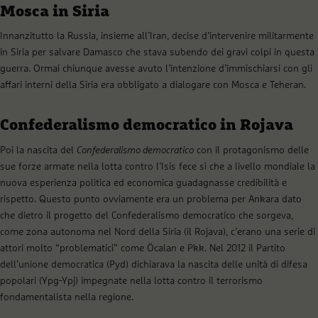
Mosca in Siria
Innanzitutto la Russia, insieme all’Iran, decise d’intervenire militarmente
in Siria per salvare Damasco che stava subendo dei gravi colpi in questa
guerra. Ormai chiunque avesse avuto l’intenzione d’immischiarsi con gli
affari interni della Siria era obbligato a dialogare con Mosca e Teheran.
Confederalismo democratico in Rojava
Poi la nascita del
Confederalismo democratico
con il protagonismo delle
sue forze armate nella lotta contro l’Isis fece sì che a livello mondiale la
nuova esperienza politica ed economica guadagnasse credibilità e
rispetto. Questo punto ovviamente era un problema per Ankara dato
che dietro il progetto del Confederalismo democratico che sorgeva,
come zona autonoma nel Nord della Siria (il Rojava), c’erano una serie di
attori molto “problematici” come Öcalan e Pkk. Nel 2012 il Partito
dell’unione democratica (Pyd) dichiarava la nascita delle unità di difesa
popolari (Ypg-Ypj) impegnate nella lotta contro il terrorismo
fondamentalista nella regione.