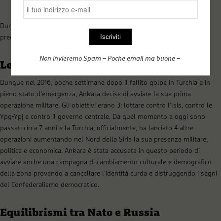
Dunque si tratta di un momento che ha creato una notevole
preoccupazione strategica per Ankara.
Non invieremo Spam – Poche email ma buone –
Le “operazioni speciali” turche in Siria
Dunque nel 2016, poche settimane dopo il fallito golpe in Turchia e in
pieno stato d’emergenza, Ankara decise di avviare la sua prima
operazione militare. Gli obiettivi erano 3: lottare contro l’Isis, contro le
Ypg-Ypj e contro il governo centrale. Da quel momento a oggi sono
passati circa 7 anni e la Turchia, ufficialmente, ha lanciato 4 altre
operazioni aumentando nel Nord della Siria la sua presenza militare,
politica e economica. Ankara è stata accusata in questo periodo di
avviare anche una campagna di cambiamento culturale e demografico
della zona provando a cancellare l’identità curda e distruggendo i segni
del Confederalismo democratico.
Equilibrismi tra Nato e Russia