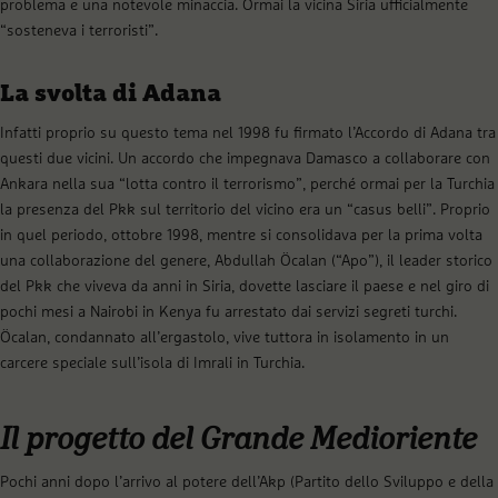
problema e una notevole minaccia. Ormai la vicina Siria ufficialmente
“sosteneva i terroristi”.
La svolta di Adana
Infatti proprio su questo tema nel 1998 fu firmato l’Accordo di Adana tra
questi due vicini. Un accordo che impegnava Damasco a collaborare con
Ankara nella sua “lotta contro il terrorismo”, perché ormai per la Turchia
la presenza del Pkk sul territorio del vicino era un “casus belli”. Proprio
in quel periodo, ottobre 1998, mentre si consolidava per la prima volta
una collaborazione del genere, Abdullah Öcalan (“Apo”), il leader storico
del Pkk che viveva da anni in Siria, dovette lasciare il paese e nel giro di
pochi mesi a Nairobi in Kenya fu arrestato dai servizi segreti turchi.
Öcalan, condannato all’ergastolo, vive tuttora in isolamento in un
carcere speciale sull’isola di Imrali in Turchia.
Il progetto del Grande Medioriente
Pochi anni dopo l’arrivo al potere dell’Akp (Partito dello Sviluppo e della