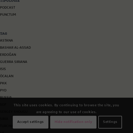
TIPOLOGIE
PODCAST
PUNCTUM
TAG
ASTANA
BASHAR AL-ASSAD
ERDOĞAN
GUERRA SIRIANA
ISIS
ÖCALAN
PKK
PYD
RUSSIA
SDF
This site uses cookies. By continuing to browse the site, you
SERGEY SHOUGU
are agreeing to our use of cookies.
SIRIA
Accept settings
Hide notification only
Settings
TURCHIA