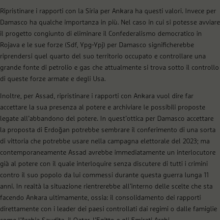
Ripristinare i rapporti con la Siria per Ankara ha questi valori. Invece per
Damasco ha qualche importanza in più. Nel caso in cui si potesse avviare
il progetto congiunto di eliminare il Confederalismo democratico in
Rojava e le sue forze (Sdf, Ypg-Ypj) per Damasco significherebbe
riprendersi quel quarto del suo territorio occupato e controllare una
grande fonte di petrolio e gas che attualmente si trova sotto il controllo
di queste forze armate e degli Usa.
Inoltre, per Assad, ripristinare i rapporti con Ankara vuol dire far
accettare la sua presenza al potere e archiviare le possibili proposte
legate all’abbandono del potere. In quest’ottica per Damasco accettare
la proposta di Erdoğan potrebbe sembrare il conferimento di una sorta
di vittoria che potrebbe usare nella campagna elettorale del 2023; ma
contemporaneamente Assad avrebbe immediatamente un interlocutore
già al potere con il quale interloquire senza discutere di tutti i crimini
contro il suo popolo da lui commessi durante questa guerra lunga 11
anni. In realtà la situazione rientrerebbe all’interno delle scelte che sta
facendo Ankara ultimamente, ossia: il consolidamento dei rapporti
direttamente con i leader dei paesi controllati dai regimi o dalle famiglie