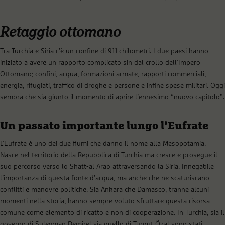
Retaggio ottomano
Tra Turchia e Siria c’è un confine di 911 chilometri. I due paesi hanno
iniziato a avere un rapporto complicato sin dal crollo dell’Impero
Ottomano; confini, acqua, formazioni armate, rapporti commerciali,
energia, rifugiati, traffico di droghe e persone e infine spese militari. Oggi
sembra che sia giunto il momento di aprire l’ennesimo “nuovo capitolo”.
Un passato importante lungo l’Eufrate
L’Eufrate è uno dei due fiumi che danno il nome alla Mesopotamia.
Nasce nel territorio della Repubblica di Turchia ma cresce e prosegue il
suo percorso verso lo Shatt-al Arab attraversando la Siria. Innegabile
l’importanza di questa fonte d’acqua, ma anche che ne scaturiscano
conflitti e manovre politiche. Sia Ankara che Damasco, tranne alcuni
momenti nella storia, hanno sempre voluto sfruttare questa risorsa
comune come elemento di ricatto e non di cooperazione. In Turchia, sia il
governo di Süleyman Demirel sia quello di Turgut Özal sono stati