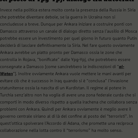
Invece nella politica estera molto conta la presenza della Russia in Siria
che potrebbe diventare debole, se la guerra in Ucraina non si
concludesse a breve. Dunque per Ankara iniziare a costruire ponti con
Damasco attraverso un canale di dialogo diretto senza l’ausilio di Mosca
potrebbe essere un investimento per quel giorno in futuro quanto Putin
deciderà di lasciare definitivamente la Siria. Nel fare questo ovviamente
Ankara avrebbe un piatto pronto per Damasco ossia le zone che
controlla in Rojava, “bonificate” dalle Ypg-Ypj, che potrebbero essere
consegnate a Damasco [come sancirebbero le indiscrezioni di “
al-
Watan
”]. Inoltre ovviamente Ankara vuole mettere le mani avanti per
evitare ciò che è successo in Iraq quando si è “conclusa” l’invasione
statunitense ossia la nascita di un Kurdistan. Il regime al potere in
Turchia senz’altro non ha voglia di avere una zona federale curda che si
comporti in modo diverso rispetto a quella irachena che collabora senza
problemi con Ankara. Quindi per Ankara ovviamente è meglio avere il
governo centrale siriano al di là del confine al posto dei “terroristi”. In
quest’ottica spolverare l’Accordo di Adana, che promette una reciproca
collaborazione nella lotta contro il “terrorismo” ha molto senso.