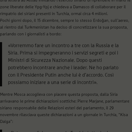
una lettera ad Assad invitando l’esercito siriano di riprendere in mano le
zone liberate delle Ypg-Ypj e chiedeva a Damasco di collaborare per il
rimpatrio dei siriani presenti in Turchia, ormai circa 4 milioni.
Pochi giorni dopo, il 15 dicembre, sempre lo stesso Erdoğan, sull’aereo,
al rientro dal Turkmenistan ha deciso di concretizzare la sua proposta,
parlando con i giornalisti a bordo:
«Vorremmo fare un incontro a tre con la Russia e la
Siria. Prima si impegneranno i servizi segreti e poi i
Ministri di Sicurezza Nazionale. Dopo questi
potrebbero incontrare anche i leader. Ne ho parlato
con il Presidente Putin anche lui è d’accordo. Così
possiamo iniziare a una serie di incontri».
Mentre Mosca accoglieva con piacere questa proposta, dalla Siria
arrivavano le prime dichiarazioni scettiche: Pierre Marjane, parlamentare
siriano responsabile delle Relazioni esteri del parlamento, il 29
novembre rilasciava queste dichiarazioni a un giornale in Turchia, “Kisa
Dalga”: