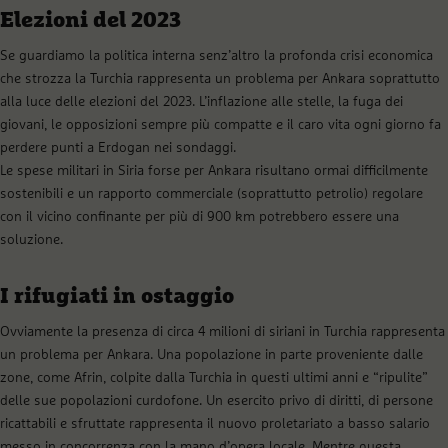
Elezioni del 2023
Se guardiamo la politica interna senz’altro la profonda crisi economica
che strozza la Turchia rappresenta un problema per Ankara soprattutto
alla luce delle elezioni del 2023. L’inflazione alle stelle, la fuga dei
giovani, le opposizioni sempre più compatte e il caro vita ogni giorno fa
perdere punti a Erdogan nei sondaggi.
Le spese militari in Siria forse per Ankara risultano ormai difficilmente
sostenibili e un rapporto commerciale (soprattutto petrolio) regolare
con il vicino confinante per più di 900 km potrebbero essere una
soluzione.
I rifugiati in ostaggio
Ovviamente la presenza di circa 4 milioni di siriani in Turchia rappresenta
un problema per Ankara. Una popolazione in parte proveniente dalle
zone, come Afrin, colpite dalla Turchia in questi ultimi anni e “ripulite”
delle sue popolazioni curdofone. Un esercito privo di diritti, di persone
ricattabili e sfruttate rappresenta il nuovo proletariato a basso salario
messo in concorrenza con la mano d’opera locale. Mentre questa