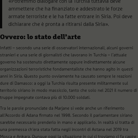
«Potremmo dialogare con la Turchia tuttavia deve
ammettere che ha finanziato e addestrato le forze
armate terroriste e le ha fatte entrare in Siria. Poi deve
dichiarare che è pronta a ritirarsi dalla Siria».
Ovvero: lo stato dell’arte
Infatti – secondo una serie di osservatori internazionali, alcuni governi
stranieri e una serie di giornalisti che lavorano in Turchia – l’attuale
governo ha sostenuto direttamente oppure indirettamente alcune
organizzazioni terroristiche fondamentaliste che hanno agito in questi
anni in Siria. Questo punto ovviamente ha causato sempre le reazioni
dure di Damasco: a oggi la Turchia risulta presente militarmente sul
territorio siriano in modo massiccio, tanto che solo nel 2021 il numero di
truppe impegnate contava più di 10.000 soldati.
Tra le parole pronunciate da Marjane si vede anche un riferimento
all’Accordo di Adana firmato nel 1998. Secondo il parlamentare siriano
sarebbe necessario prenderlo in mano e applicarlo. In realtà si tratta di
una premessa ch’era stata fatta negli incontri di Astana nel 2019 tra
Mosca e Ankara. Dunque oggi la situazione in cui ci troviamo ci fa capire