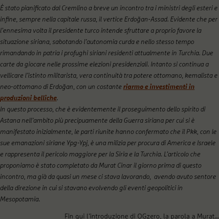
È stato pianificato dal Cremlino a breve un incontro tra i ministri degli esteri e
infine, sempre nella capitale russa, il vertice Erdoğan-Assad. Evidente che per
l’ennesima volta il presidente turco intende sfruttare a proprio favore la
situazione siriana, sabotando l’autonomia curda e nello stesso tempo
rimandando in patria i profughi siriani residenti attualmente in Turchia. Due
carte da giocare nelle prossime elezioni presidenziali. Intanto si continua a
vellicare l’istinto militarista, vera continuità tra potere ottomano, kemalista e
neo-ottomano di Erdoğan, con un costante
riarmo e investimenti in
produzioni belliche
.
In questo processo, che è evidentemente il proseguimento dello spirito di
Astana nell’ambito più precipuamente della Guerra siriana per cui si è
manifestato inizialmente, le parti riunite hanno confermato che il Pkk, con le
sue emanazioni siriane Ypg-Ypj, è una milizia per procura di America e Israele
e rappresenta il pericolo maggiore per la Siria e la Turchia. L’articolo che
proponiamo è stato completato da Murat Cinar il giorno prima di questo
incontro, ma già da quasi un mese ci stava lavorando, avendo avuto sentore
della direzione in cui si stavano evolvendo gli eventi geopolitici in
Mesopotamia.
Fin qui l’introduzione di OGzero, la parola a Murat…