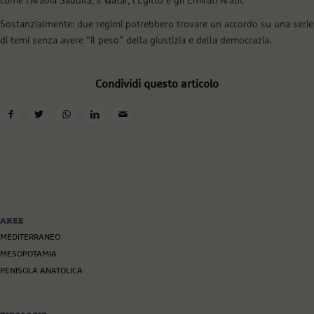
come l’Arabia Saudita, il Qatar, l’Egitto e gli Emirati Arabi.
Sostanzialmente: due regimi potrebbero trovare un accordo su una serie
di temi senza avere “il peso” della giustizia e della democrazia.
Condividi questo articolo
AREE
MEDITERRANEO
MESOPOTAMIA
PENISOLA ANATOLICA