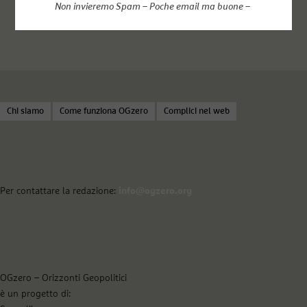
Non invieremo Spam – Poche email ma buone –
Chi siamo
Come funziona OGzero
Complici nel web
Per contattare la redazione:
info@ogzero.org
OGzero – Orizzonti Geopolitici
è un progetto di: