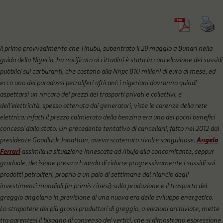
Il primo provvedimento che Tinubu, subentrato il 29 maggio a Buhari nella
guida della Nigeria, ha notificato ai cittadini è stata la cancellazione dei sussidi
pubblici sui carburanti, che costano alla Nnpc 810 milioni di euro al mese, ed
ecco uno dei paradossi petroliferi africani: i nigeriani dovranno quindi
aspettarsi un rincaro dei prezzi dei trasporti privati e collettivi, e
dell’elettricità, spesso ottenuta dai generatori, viste le carenze della rete
elettrica: infatti il prezzo calmierato della benzina era uno dei pochi benefici
concessi dallo stato. Un precedente tentativo di cancellarli, fatto nel 2012 dal
presidente Goodluck Jonathan, aveva scatenato rivolte sanguinose.
Angelo
Ferrari
assimila la situazione innescata ad Abuja alla concomitante, seppur
graduale, decisione presa a Luanda di ridurre progressivamente i sussidi sui
prodotti petroliferi, proprio a un paio di settimane dal rilancio degli
investimenti mondiali (in primis cinesi) sulla produzione e il trasporto del
greggio angolano in previsione di una nuova era dello sviluppo energetico.
Lo strapotere dei più grossi produttori di greggio, a elezioni archiviate, mette
tra parentesi il bisogno di consenso dei vertici, che si dimostrano espressione