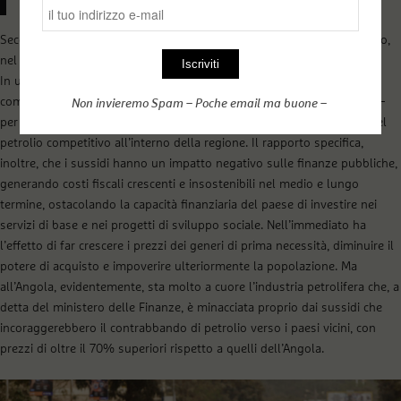
problemi del paese».
Secondo il ministro, le spese per i sussidi al carburante ammontavano,
nel 2022, a 3,8 miliardi di dollari.
In un documento del ministero delle Finanze si legge che con la
completa rimozione dei sussidi – dovrebbe concludersi entro il 2025 –
Non invieremo Spam – Poche email ma buone –
per il gasolio e la benzina, l’Angola manterrà comunque un prezzo del
petrolio competitivo all’interno della regione. Il rapporto specifica,
inoltre, che i sussidi hanno un impatto negativo sulle finanze pubbliche,
generando costi fiscali crescenti e insostenibili nel medio e lungo
termine, ostacolando la capacità finanziaria del paese di investire nei
servizi di base e nei progetti di sviluppo sociale. Nell’immediato ha
l’effetto di far crescere i prezzi dei generi di prima necessità, diminuire il
potere di acquisto e impoverire ulteriormente la popolazione. Ma
all’Angola, evidentemente, sta molto a cuore l’industria petrolifera che, a
detta del ministero delle Finanze, è minacciata proprio dai sussidi che
incoraggerebbero il contrabbando di petrolio verso i paesi vicini, con
prezzi di oltre il 70% superiori rispetto a quelli dell’Angola.