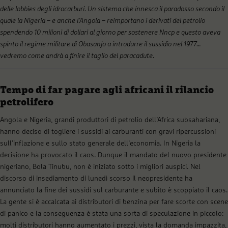
delle lobbies degli idrocarburi. Un sistema che innesca il paradosso secondo il
quale la Nigeria – e anche l’Angola – reimportano i derivati del petrolio
spendendo 10 milioni di dollari al giorno per sostenere Nncp e questo aveva
spinto il regime militare di Obasanjo a introdurre il sussidio nel 1977…
vedremo come andrà a finire il taglio del paracadute.
Tempo di far pagare agli africani il rilancio
petrolifero
Angola e Nigeria, grandi produttori di petrolio dell’Africa subsahariana,
hanno deciso di togliere i sussidi ai carburanti con gravi ripercussioni
sull’inflazione e sullo stato generale dell’economia. In Nigeria la
decisione ha provocato il caos. Dunque il mandato del nuovo presidente
nigeriano, Bola Tinubu, non è iniziato sotto i migliori auspici. Nel
discorso di insediamento di lunedì scorso il neopresidente ha
annunciato la fine dei sussidi sul carburante e subito è scoppiato il caos.
La gente si è accalcata ai distributori di benzina per fare scorte con scene
di panico e la conseguenza è stata una sorta di speculazione in piccolo:
molti distributori hanno aumentato i prezzi, vista la domanda impazzita,