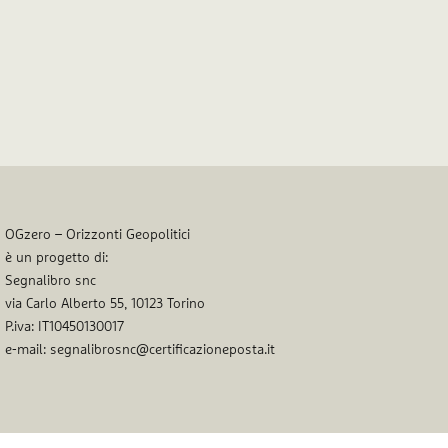
OGzero – Orizzonti Geopolitici
è un progetto di:
Segnalibro snc
via Carlo Alberto 55, 10123 Torino
P.iva: IT10450130017
e-mail: segnalibrosnc@certificazioneposta.it