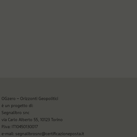
OGzero – Orizzonti Geopolitici
è un progetto di:
Segnalibro snc
via Carlo Alberto 55, 10123 Torino
P.iva: IT10450130017
e-mail: segnalibrosnc@certificazioneposta.it