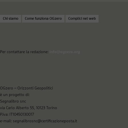
Chi siamo
Come funziona OGzero
Complici nel web
Per contattare la redazione:
info@ogzero.org
OGzero – Orizzonti Geopolitici
è un progetto di:
Segnalibro snc
via Carlo Alberto 55, 10123 Torino
P.iva: IT10450130017
e-mail: segnalibrosnc@certificazioneposta.it