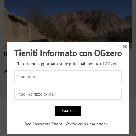
×
Tieniti Informato con OGzero
Il jihad come instrumentum regni
Elisa Giunchi
Ti terremo aggiornato sulle principali novità di OGzero
30 Maggio 2020
Non invieremo Spam – Poche email ma buone –