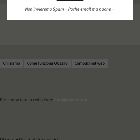
Non invieremo Spam – Poche email ma buone –
Chi siamo
Come funziona OGzero
Complici nel web
Per contattare la redazione:
info@ogzero.org
OGzero – Orizzonti Geopolitici