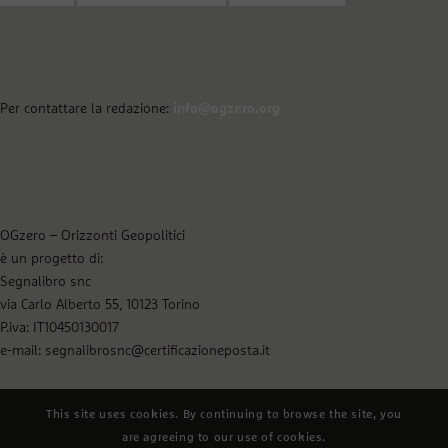
Per contattare la redazione:
info@ogzero.org
OGzero – Orizzonti Geopolitici
è un progetto di:
Segnalibro snc
via Carlo Alberto 55, 10123 Torino
P.iva: IT10450130017
e-mail: segnalibrosnc@certificazioneposta.it
This site uses cookies. By continuing to browse the site, you
are agreeing to our use of cookies.