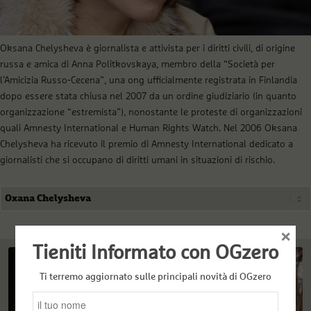
Oksana Chelysheva è giornalista e attivista per i diritti civili, di origine
russa e amica di Anna Politkovskaya, membro della “Società per
l’Amicizia Russo-Cecena”, una ong ufficialmente registrata in Finlandia
dopo essere stata chiusa nel 2007 da un ordine giudiziario (in quanto
organizzazione “estremista”), nonostante le proteste di organizzazioni
quali Amnesty International e Human Rights Watch. Nel 2006 Oksana
Chelysheva ha ricevuto il premio di Amnesty International dedicato a
giornalisti che si occupano di diritti umani in situazioni di rischio.
×
Tieniti Informato con OGzero
Ti terremo aggiornato sulle principali novità di OGzero