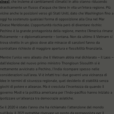
cinesi
, che insieme ai cambiamenti climatici in atto stanno riducendo
drasticamente un flusso d’acqua che tiene in vita un’intera regione. Più
vicine anche le posizioni verso gli Stati Uniti, dato che Washington fino a
oggi ha sostenuto qualsiasi forma di opposizione alla Cina nel Mar
Cinese Meridionale. L’opportunità rischia però di diventare rischio:
Pechino è la grande protagonista della regione, mentre l’America rimane
fisicamente – e diplomaticamente – lontana. Non da ultimo il Vietnam si
trova stretto in un gioco dove alle minacce di sanzioni fanno da
contraltare richieste di maggiore apertura e flessibilità finanziaria.
Mentre l’unico vero alleato che il Vietnam abbia mai dichiarato – il Laos –
dall’elezione del nuovo primo ministro Thongloun Sisoulith si è
nettamente avvicinato a Pechino, l’India ricompare spesso nelle
considerazioni sull’area. Vi è infatti tra i due governi una vicinanza di
idee in termini di sicurezza regionale, quel desiderio di stabilità senza
giochi di potere e alleanze. Ma è cresciuta l’incertezza da quando il
governo Modi e la politica americana per l’Indo-pacifico hanno iniziato a
ipotizzare un’alleanza tra democrazie asiatiche.
Se il 2020 è stato l’anno che ha richiamato l’attenzione del mondo
sull’Asia, il 2021 potrebbe riservare un posto da protagonista per il