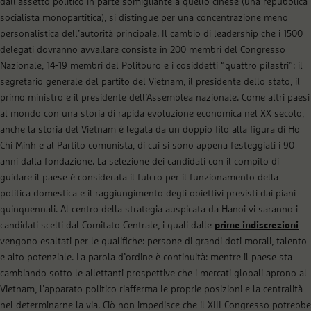
dall’assetto politico in parte somigliante a quello cinese (una repubblica
socialista monopartitica), si distingue per una concentrazione meno
personalistica dell’autorità principale. Il cambio di leadership che i 1500
delegati dovranno avvallare consiste in 200 membri del Congresso
Nazionale, 14-19 membri del Politburo e i cosiddetti “quattro pilastri”: il
segretario generale del partito del Vietnam, il presidente dello stato, il
primo ministro e il presidente dell’Assemblea nazionale. Come altri paesi
al mondo con una storia di rapida evoluzione economica nel XX secolo,
anche la storia del Vietnam è legata da un doppio filo alla figura di Ho
Chi Minh e al Partito comunista, di cui si sono appena festeggiati i 90
anni dalla fondazione. La selezione dei candidati con il compito di
guidare il paese è considerata il fulcro per il funzionamento della
politica domestica e il raggiungimento degli obiettivi previsti dai piani
quinquennali. Al centro della strategia auspicata da Hanoi vi saranno i
candidati scelti dal Comitato Centrale, i quali dalle
prime indiscrezioni
vengono esaltati per le qualifiche: persone di grandi doti morali, talento
e alto potenziale. La parola d’ordine è continuità: mentre il paese sta
cambiando sotto le allettanti prospettive che i mercati globali aprono al
Vietnam, l’apparato politico riafferma le proprie posizioni e la centralità
nel determinarne la via. Ciò non impedisce che il XIII Congresso potrebbe