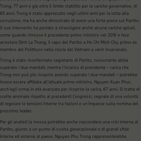
Trong, 77 anni e già oltre il limite stabilito per le cariche governative, di
65 anni. Trong è stato apprezzato negli ultimi anni per la lotta alla
corruzione, ma ha anche dimostrato di avere una forte presa sul Partito.
Il suo intervento ha portato a stravolgere anche alcune cariche apicali,
come quando rimosse il precedente primo ministro nel 2016 e fece
arrestare Dinh La Thang, il capo del Partito a Ho Chi Minh City, primo ex
membro del Politburo nella storia del Vietnam a venir incarcerato.
Trong è stato riconfermato segretario di Partito, nonostante abbia
superato i due mandati, mentre l’incarico di presidente – carica che
Trong non può più ricoprire avendo superato i due mandati – potrebbe
invece essere affidata all’attuale primo ministro, Nguyen Xuan Phuc,
anch’egli ormai in età avanzata per ricoprire la carica, 67 anni. Si tratta di
scelte anomale rispetto ai precedenti Congressi, segnale di una volontà
di regolare le tensioni interne tra fazioni e un’impasse sulla nomina del
prossimo leader.
Per gli analisti la mossa potrebbe anche nascondere una crisi interna al
Partito, giunto a un punto di svolta generazionale e di grandi sfide
interne ed esterne al paese. Nguyen Phu Trong rappresenterebbe