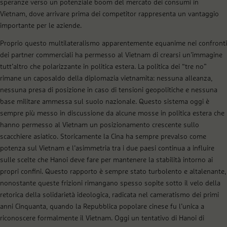
speranze verso un potenziale boom del mercato dei consumi in
Vietnam, dove arrivare prima dei competitor rappresenta un vantaggio
importante per le aziende.
Proprio questo multilateralismo apparentemente equanime nei confronti
dei partner commerciali ha permesso al Vietnam di crearsi un’immagine
tutt’altro che polarizzante in politica estera. La politica dei “tre no”
rimane un caposaldo della diplomazia vietnamita: nessuna alleanza,
nessuna presa di posizione in caso di tensioni geopolitiche e nessuna
base militare ammessa sul suolo nazionale. Questo sistema oggi è
sempre più messo in discussione da alcune mosse in politica estera che
hanno permesso al Vietnam un posizionamento crescente sullo
scacchiere asiatico. Storicamente la Cina ha sempre prevalso come
potenza sul Vietnam e l’asimmetria tra i due paesi continua a influire
sulle scelte che Hanoi deve fare per mantenere la stabilità intorno ai
propri confini. Questo rapporto è sempre stato turbolento e altalenante,
nonostante queste frizioni rimangano spesso sopite sotto il velo della
retorica della solidarietà ideologica, radicata nel cameratismo dei primi
anni Cinquanta, quando la Repubblica popolare cinese fu l’unica a
riconoscere formalmente il Vietnam. Oggi un tentativo di Hanoi di