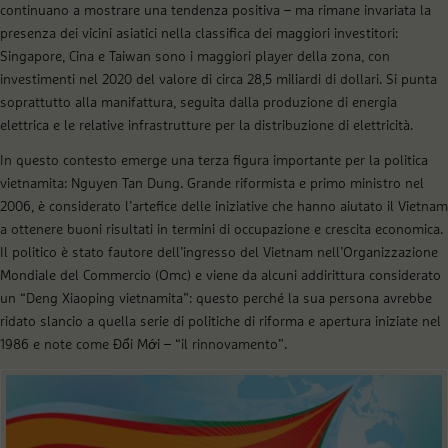
continuano a mostrare una tendenza positiva – ma rimane invariata la
presenza dei vicini asiatici nella classifica dei maggiori investitori:
Singapore, Cina e Taiwan sono i maggiori player della zona, con
investimenti nel 2020 del valore di circa 28,5 miliardi di dollari. Si punta
soprattutto alla manifattura, seguita dalla produzione di energia
elettrica e le relative infrastrutture per la distribuzione di elettricità.
In questo contesto emerge una terza figura importante per la politica
vietnamita: Nguyen Tan Dung. Grande riformista e primo ministro nel
2006, è considerato l’artefice delle iniziative che hanno aiutato il Vietnam
a ottenere buoni risultati in termini di occupazione e crescita economica.
Il politico è stato fautore dell’ingresso del Vietnam nell’Organizzazione
Mondiale del Commercio (Omc) e viene da alcuni addirittura considerato
un “Deng Xiaoping vietnamita”: questo perché la sua persona avrebbe
ridato slancio a quella serie di politiche di riforma e apertura iniziate nel
1986 e note come Đổi Mới – “il rinnovamento”.