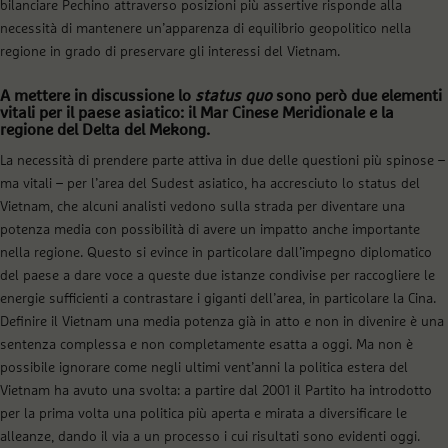
bilanciare Pechino attraverso posizioni più assertive risponde alla
necessità di mantenere un’apparenza di equilibrio geopolitico nella
regione in grado di preservare gli interessi del Vietnam.
A mettere in discussione lo
status quo
sono però due elementi
vitali per il paese asiatico: il Mar Cinese Meridionale e la
regione del Delta del Mekong.
La necessità di prendere parte attiva in due delle questioni più spinose –
ma vitali – per l’area del Sudest asiatico, ha accresciuto lo status del
Vietnam, che alcuni analisti vedono sulla strada per diventare una
potenza media con possibilità di avere un impatto anche importante
nella regione. Questo si evince in particolare dall’impegno diplomatico
del paese a dare voce a queste due istanze condivise per raccogliere le
energie sufficienti a contrastare i giganti dell’area, in particolare la Cina.
Definire il Vietnam una media potenza già in atto e non in divenire è una
sentenza complessa e non completamente esatta a oggi. Ma non è
possibile ignorare come negli ultimi vent’anni la politica estera del
Vietnam ha avuto una svolta: a partire dal 2001 il Partito ha introdotto
per la prima volta una politica più aperta e mirata a diversificare le
alleanze, dando il via a un processo i cui risultati sono evidenti oggi.