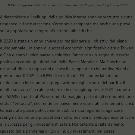
Il XIII Congresso del Partito comunista vietnamita dal 25 genanio al 2 febbraio 2021
A determinare gli sviluppi della politica interna sono soprattutto alcune
tendenze in forte crescita: un’economia rampante ma anche una presa
sulla popolazione sempre più attenta alle critiche.
Il 2020 è stato un anno chiave per raggiungere gli obiettivi del piano
quinquennale, un anno di successi economici significativi: oltre a Taiwan
e Cina è stato l’unico paese a chiudere l’anno con un segno di crescita
positivo secondo gli ultimi dati della Banca Mondiale. Ma è anche un
record al ribasso dopo anni di crescita rampante e che motiva Hanoi a
puntare per il 2021 al +6,5% di crescita del Pil, annunciata da una
risoluzione a inizio anno in preparazione degli incontri del partito. Il
debito sovrano è in calo, e si prevede di raggiungere nel 2021 la quota
del 52,5% rispetto al Pil: secondo la maggior parte degli economisti uno
status “virtuoso”, che rende un paese meno vulnerabile in tempi di crisi.
Considerato paese politicamente stabile nella regione, le agenzie di
rating ne danno una prospettiva molto positiva di sviluppo economico e
di sicurezza per gli investimenti esteri. Nonostante il rallentamento
causato dalla pandemia di Covid-19, gli investimenti nel paese