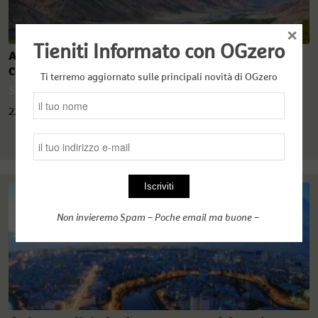
×
Tieniti Informato con OGzero
Afghanistan: l’instabile cortile di Pechino in Asia
Centrale
Ti terremo aggiornato sulle principali novità di OGzero
Sabrina Moles
22 Luglio 2021
Non invieremo Spam – Poche email ma buone –