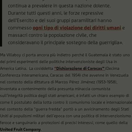
continua a prevalere in questa nazione dolente.
Durante tutti questi anni, le forze repressive
dell’Esercito e dei suoi gruppi paramilitari hanno
commesso
ogni tipo di violazione dei diritti umani
e
massacri contro la popolazione civile, che
consideravano il principale sostegno della guerriglia».
Ma Villaboy ci porta ancora più indietro perché il Guatemala è stato uno
dei primi esperimenti delle politiche intervenzioniste degli Usa in
America Latina. La cosiddetta
“
Dichiarazione di Caracas”
(Decima
Conferenza interamericana, Caracas del 1954) che avvenne in Venezuela
nel contesto della dittatura di Marcos Pérez Jiménez (1953-1958),
inventata a contenimento della presunta minaccia comunista
sull’integrità politica degli stati americani, è infatti un chiaro esempio di
come il postulato della lotta contro il comunismo locale e internazionale
nel contesto della “guerra fredda” portò a un avvicinamento degli Stati
Uniti ai populismi militari dell’epoca con una politica di intervenzionismo
feroce e sanguinario a protezioni di precisi interessi, come quello della
United Fruit Company
.