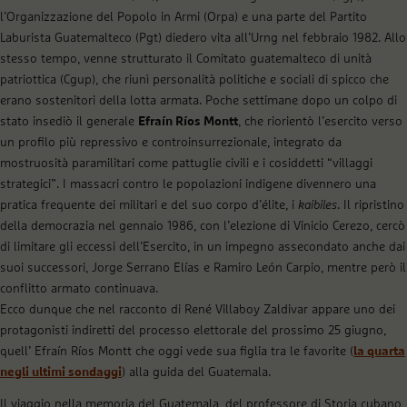
l’Organizzazione del Popolo in Armi (Orpa) e una parte del Partito
Laburista Guatemalteco (Pgt) diedero vita all’Urng nel febbraio 1982. Allo
stesso tempo, venne strutturato il Comitato guatemalteco di unità
patriottica (Cgup), che riunì personalità politiche e sociali di spicco che
erano sostenitori della lotta armata. Poche settimane dopo un colpo di
stato insediò il generale
Efraín Ríos Montt
, che riorientò l’esercito verso
un profilo più repressivo e controinsurrezionale, integrato da
mostruosità paramilitari come pattuglie civili e i cosiddetti “villaggi
strategici”. I massacri contro le popolazioni indigene divennero una
pratica frequente dei militari e del suo corpo d’élite, i
kaibiles
. Il ripristino
della democrazia nel gennaio 1986, con l’elezione di Vinicio Cerezo, cercò
di limitare gli eccessi dell’Esercito, in un impegno assecondato anche dai
suoi successori, Jorge Serrano Elías e Ramiro León Carpio, mentre però il
conflitto armato continuava.
Ecco dunque che nel racconto di René Villaboy Zaldivar appare uno dei
protagonisti indiretti del processo elettorale del prossimo 25 giugno,
quell’ Efraín Ríos Montt che oggi vede sua figlia tra le favorite (
la quarta
negli ultimi sondaggi
) alla guida del Guatemala.
Il viaggio nella memoria del Guatemala, del professore di Storia cubano,