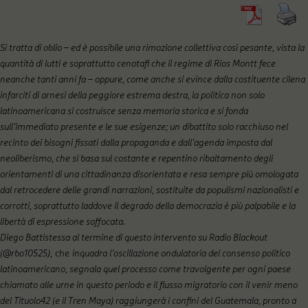
Si tratta di oblio – ed è possibile una rimozione collettiva così pesante, vista la
quantità di lutti e soprattutto cenotafi che il regime di Rios Montt fece
neanche tanti anni fa – oppure, come anche si evince dalla costituente cilena
infarciti di arnesi della peggiore estrema destra, la politica non solo
latinoamericana si costruisce senza memoria storica e si fonda
sull’immediato presente e le sue esigenze; un dibattito solo racchiuso nel
recinto dei bisogni fissati dalla propaganda e dall’agenda imposta dal
neoliberismo, che si basa sul costante e repentino ribaltamento degli
orientamenti di una cittadinanza disorientata e resa sempre più omologata
dal retrocedere delle grandi narrazioni, sostituite da populismi nazionalisti e
corrotti, soprattutto laddove il degrado della democrazia è più palpabile e la
libertà di espressione soffocata
.
Diego Battistessa al termine di questo intervento su Radio Blackout
(@rbo10525),
che
inquadra l’oscillazione ondulatoria del consenso politico
latinoamericano, segnala quel processo come travolgente per ogni paese
chiamato alle urne in questo periodo e il flusso migratorio con il venir meno
del Tituolo42 (e il Tren Maya) raggiungerà i confini del Guatemala, pronto a