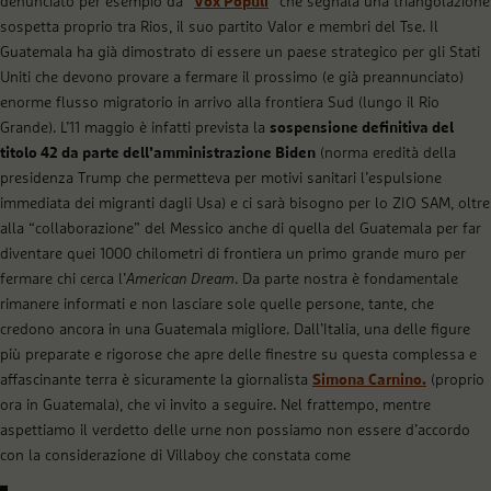
denunciato per esempio da “
Vox Populi
” che segnala una triangolazione
sospetta proprio tra Rios, il suo partito Valor e membri del Tse. Il
Guatemala ha già dimostrato di essere un paese strategico per gli Stati
Uniti che devono provare a fermare il prossimo (e già preannunciato)
enorme flusso migratorio in arrivo alla frontiera Sud (lungo il Rio
Grande). L’11 maggio è infatti prevista la
sospensione definitiva del
titolo 42 da parte dell’amministrazione Biden
(norma eredità della
presidenza Trump che permetteva per motivi sanitari l’espulsione
immediata dei migranti dagli Usa) e ci sarà bisogno per lo ZIO SAM, oltre
alla “collaborazione” del Messico anche di quella del Guatemala per far
diventare quei 1000 chilometri di frontiera un primo grande muro per
fermare chi cerca l’
American Dream
. Da parte nostra è fondamentale
rimanere informati e non lasciare sole quelle persone, tante, che
credono ancora in una Guatemala migliore. Dall’Italia, una delle figure
più preparate e rigorose che apre delle finestre su questa complessa e
affascinante terra è sicuramente la giornalista
Simona Carnino.
(proprio
ora in Guatemala), che vi invito a seguire. Nel frattempo, mentre
aspettiamo il verdetto delle urne non possiamo non essere d’accordo
con la considerazione di Villaboy che constata come