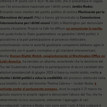
ottenne il 4° posto con il 10,37 % dei voti), che si presentava in coppia
con l’ex procuratore nazionale per i diritti umani,
Jordán Rodas
.
Entrambi sono membri del partito politico di sinistra
Movimento per la
liberazione dei popoli
(Mlp) e hanno già incontrato la
Commissione
interamericana per i diritti umani
(Cidh) a Washington per denunciare
questa situazione. Proprio la Cidh ha diffuso
un comunicato in merito
,
nel quale invita lo Stato guatemalteco «a garantire i diritti politici, il
pluralismo e la pari partecipazione al processo elettorale»,
sottolineando come le autorità giudiziarie competenti debbano agire in
conformità con il quadro normativo e gli standard interamericani.
Anche
Human Rights Watch, congiuntamente al Washington Office on
Latin America,
ha lanciato un allarme, avvertendo che la decisione del
Tse del Guatemala di impedire la partecipazione di alcuni candidati alle
elezioni presidenziali di giugno 2023 si basa su motivi dubbi, mette
a
rischio i diritti politici e mina la credibilità
del processo elettorale nella
sua totalità. Il caso del binomio Thelma Cabrera – Jordán Rodas
è
arrivato anche al parlamento europeo,
dove la coppia il 21 marzo ha
potuto esporre le proprie ragioni e denunciare l’abuso del Tse, che ha
determinato la loro esclusione, ottenendo l’appoggio di vari
eurodeputati. Cabrera e Rodas non sono però i soli. A fare scalpore è