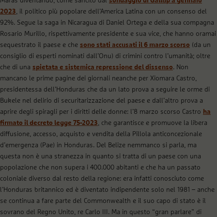
Maras diventando, come sancito dal
sondaggio di Gallup a gennaio
2023
, il politico più popolare dell’America Latina con un consenso del
92%. Segue la saga in Nicaragua di Daniel Ortega e della sua compagna
Rosario Murillo, rispettivamente presidente e sua vice, che hanno oramai
sequestrato il paese e che
sono stati accusati il 6 marzo scorso
(da un
consiglio di esperti nominati dall’Onu) di crimini contro l’umanità; oltre
che di una
spietata e sistemica repressione del dissenso
. Non
mancano le prime pagine dei giornali neanche per Xiomara Castro,
presidentessa dell’Honduras che da un lato prova a seguire le orme di
Bukele nel delirio di securitarizzazione del paese e dall’altro prova a
aprire degli spiragli per i diritti delle donne: l’8 marzo scorso Castro
ha
firmato il decreto legge 75-2023
, che garantisce e promuove la libera
diffusione, accesso, acquisto e vendita della Pillola anticoncezionale
d’emergenza (Pae) in Honduras. Del Belize nemmanco si parla, ma
questa non è una stranezza in quanto si tratta di un paese con una
popolazione che non supera i 400.000 abitanti e che ha un passato
coloniale diverso dal resto della regione: era infatti conosciuto come
l’Honduras britannico ed è diventato indipendente solo nel 1981 – anche
se continua a fare parte del Commonwealth e il suo capo di stato è il
sovrano del Regno Unito, re Carlo III. Ma in questo “gran parlare” di