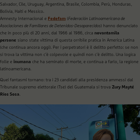
Salvador, Cile, Uruguay, Argentina, Brasile, Colombia, Perù, Honduras,
Bolivia, Haiti e Messico.
Amnesty Internacional e
Fedefam
(
Federación Latinoamericana de
Asociaciones de Familiares de Detenidos-Desaparecidos
) hanno denunciato
che in poco più di 20 anni, dal 1966 al 1986, circa
novantamila
persone
siano state vittima di questa orribile pratica in America Latina
(che continua ancora oggi). Per i perpetratori è il delitto perfetto: se non
si trova la vittima non c’è colpevole e quindi non c’è delitto. Una logica
folle e
inumana
che ha seminato di morte, e continua a farlo, la regione
latinoamericana.
Quei fantasmi tornano: tra i 23 candidati alla presidenza ammessi dal
Tribunale supremo elettorale (Tse) del Guatemala si trova
Zury Mayté
Ríos Sosa
.