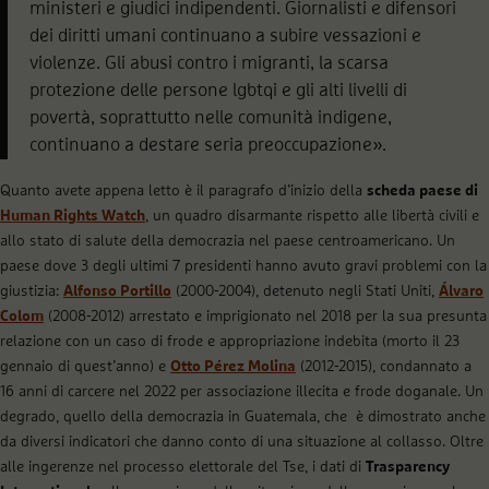
ministeri e giudici indipendenti. Giornalisti e difensori
dei diritti umani continuano a subire vessazioni e
violenze. Gli abusi contro i migranti, la scarsa
protezione delle persone lgbtqi e gli alti livelli di
povertà, soprattutto nelle comunità indigene,
continuano a destare seria preoccupazione».
Quanto avete appena letto è il paragrafo d’inizio della
scheda paese di
Human Rights Watch
, un quadro disarmante rispetto alle libertà civili e
allo stato di salute della democrazia nel paese centroamericano. Un
paese dove 3 degli ultimi 7 presidenti hanno avuto gravi problemi con la
giustizia:
Alfonso Portillo
(2000-2004), detenuto negli Stati Uniti,
Álvaro
Colom
(2008-2012) arrestato e imprigionato nel 2018 per la sua presunta
relazione con un caso di frode e appropriazione indebita (morto il 23
gennaio di quest’anno) e
Otto Pérez Molina
(2012-2015), condannato a
16 anni di carcere nel 2022 per associazione illecita e frode doganale. Un
degrado, quello della democrazia in Guatemala, che è dimostrato anche
da diversi indicatori che danno conto di una situazione al collasso. Oltre
alle ingerenze nel processo elettorale del Tse, i dati di
Trasparency