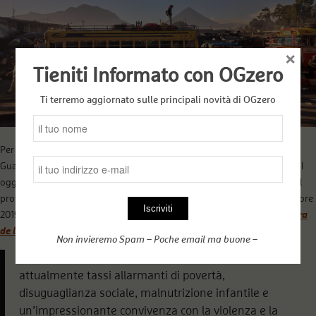
×
Tieniti Informato con OGzero
Ti terremo aggiornato sulle principali novità di OGzero
Per raccontare come in una terra così ricca di storia e cultura come il
Guatemala, siamo arrivati a una deriva (senza ritorno?) come quella di
oggi prendo in prestito le parole, quasi poetiche e premonitorie, che il
professore cubano di storia, René Villaboy Zaldivar, scrisse nel dicembre
2019 e che potete trovare
qui
o a pagina 172 del libro
Historia e Cultura
de la Madre América:
Non invieremo Spam – Poche email ma buone –
«Il Guatemala, noto come la terra del Quetzal, mostra
attualmente tassi allarmanti di povertà,
disuguaglianza sociale, malnutrizione infantile e
un’impressionante convivenza con la violenza e la