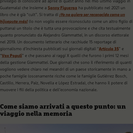
privilegio di conoscere ad aprile di quest’anno nel mio ultimo viaggio in
Guatemala) che insieme a
Sonny Figueroa
ha pubblicato nel 2021 un
libro che è già “cult”. Si tratta di
¡Yo no quiero ser reconocido como un
hijueputa más!
(Io non voglio essere riconosciuto come un altro figlio di
puttana) un titolo che è tutta una provocazione e che cita testualmente
quanto pronunciato da Alejandro Giammattei, in un discorso elettorale
nel 2019. Un documento letterario che racchiude 15 reportage di
giornalismo d’inchiesta pubblicati sui giornali digitali “
Artículo 35
” e
“
Vox Populi
” e che passano ai raggi X quelli che furono i primi 12 mesi
della gestione Giammattei. Due giornali che sono il riferimento di quanti
vogliono vedere chiaro nei meandri di un paese storicamente in mano a
poche famiglie (oscenamente ricche come le famiglie Gutiérrez Bosch,
Castillo, Herrera, Paiz, Novella e López Estrada), che hanno il potere di
muovere i fili della politica e dell’economia nazionale.
Come siamo arrivati a questo punto: un
viaggio nella memoria