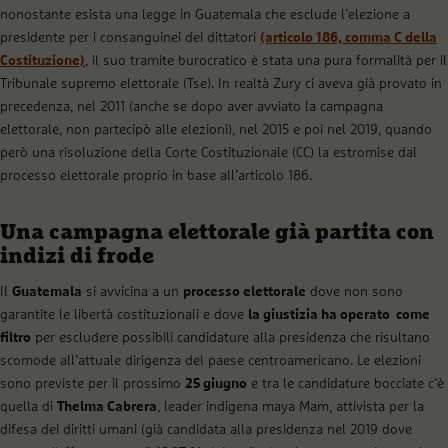
nonostante esista una legge in Guatemala che esclude l’elezione a
presidente per i consanguinei dei dittatori
(articolo 186, comma C della
Costituzione)
, il suo tramite burocratico è stata una pura formalità per il
Tribunale supremo elettorale (Tse). In realtà Zury ci aveva già provato in
precedenza, nel 2011 (anche se dopo aver avviato la campagna
elettorale, non partecipò alle elezioni), nel 2015 e poi nel 2019, quando
però una risoluzione della Corte Costituzionale (CC) la estromise dal
processo elettorale proprio in base all’articolo 186.
Una campagna elettorale già partita con
indizi di frode
Il
Guatemala
si avvicina a un
processo elettorale
dove non sono
garantite le libertà costituzionali e dove
la giustizia ha operato come
filtro
per escludere possibili candidature alla presidenza che risultano
scomode all’attuale dirigenza del paese centroamericano. Le elezioni
sono previste per il prossimo
25 giugno
e tra le candidature bocciate c’è
quella di
Thelma Cabrera
, leader indigena maya Mam, attivista per la
difesa dei diritti umani (già candidata alla presidenza nel 2019 dove