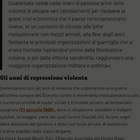
Guatemala cadde nelle mani di persone prive della
volontà di attuare veri cambiamenti per risolvere la
grave crisi economica che il paese centroamericano
viveva. In un contesto di stimolo alle lotte
rivoluzionarie con mezzi armati, alla fine degli anni
Settanta le principali organizzazioni di guerriglia che si
erano formate ispirandosi prima dalla Rivoluzione
cubana, e poi dalla vittoria sandinista, raggiunsero una
maggiore organizzazione militare e politica».
Gli anni di repressione violenta
Cominciarono così gli anni di violenza che scatenarono una guerra
all’ultimo sangue dell’Esercito contro il movimento rivoluzionario locale.
I numerosi omicidi di leader sociali e il brutale assalto all’ambasciata
spagnola
(31 gennaio 1980),
dove si rifugiarono contadini e indigeni
quiches, la maggior parte dei quali furono bruciati vivi, furono segni
della decisione del governo e delle sue forze armate di mantenere
l’ordine stabilito dalle classi dirigenti.
Le Forze Armate Ribelli (Far), l’Esercito Guerriglia dei Poveri (Egp),