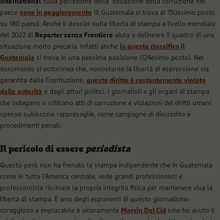
International
sulla percezione della situazione della corruzione nel
paese
sono in peggioramento
(il Guatemala si trova al 150esimo posto
su 180 paesi). Anche il dossier sulla libertà di stampa a livello mondiale
del 2022 di
Reporter senza Frontiere
aiuta a delineare il quadro di una
situazione molto precaria. Infatti anche
in questa classifica il
Guatemala
si trova in una pessima posizione (124esimo posto). Nel
documento si sottolinea che, nonostante la libertà di espressione sia
garantita dalla Costituzione,
questo diritto è costantemente violato
dalle autorità
e dagli attori politici. I giornalisti e gli organi di stampa
che indagano o criticano atti di corruzione e violazioni dei diritti umani
spesso subiscono rappresaglie, come campagne di discredito e
procedimenti penali.
Il pericolo di essere
periodista
Questo però non ha frenato la stampa indipendente che in Guatemala
come in tutta l’America centrale, vede grandi professionisti e
professioniste rischiare la propria integrità fisica per mantenere viva la
libertà di stampa. E uno degli esponenti di questo giornalismo
coraggioso e implacabile è sicuramente
Marvin Del Cid
(che ho avuto il