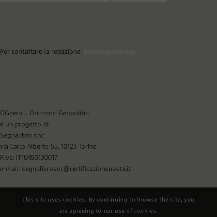
Per contattare la redazione:
info@ogzero.org
OGzero – Orizzonti Geopolitici
è un progetto di:
Segnalibro snc
via Carlo Alberto 55, 10123 Torino
P.iva: IT10450130017
e-mail: segnalibrosnc@certificazioneposta.it
This site uses cookies. By continuing to browse the site, you
are agreeing to our use of cookies.