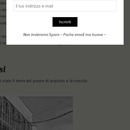
decessore. E poi c’è un paese afflitto dalla corruzione
ettorale ha proprio dato la priorità alla lotta a
inistro Martha Karu, ritenuta una donna inflessibile
ocedimenti legali contro il compagno di corsa di Ruto,
Non invieremo Spam – Poche email ma buone –
 elettorale ergendosi a paladino del popolo,
i vivono con meno di 2 dollari al giorno, secondo la
si
stato il tema del potere di acquisto e la crescita