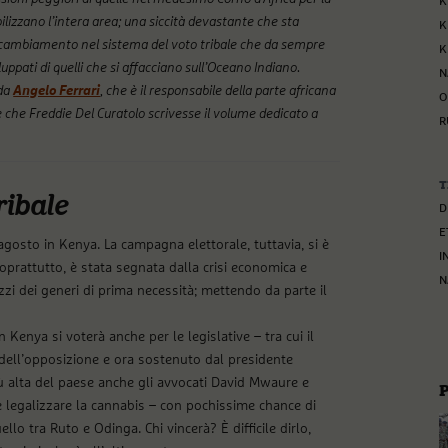
K
ilizzano l’intera area; una siccità devastante che sta
K
n cambiamento nel sistema del voto tribale che da sempre
K
iluppati di quelli che si affacciano sull’Oceano Indiano.
N
da
Angelo Ferrari
, che è il responsabile della parte africana
O
che Freddie Del Curatolo scrivesse il volume dedicato a
R
T
ribale
D
E
agosto in Kenya. La campagna elettorale, tuttavia, si è
I
 soprattutto, è stata segnata dalla crisi economica e
N
zzi dei generi di prima necessità; mettendo da parte il
 Kenya si voterà anche per le legislative – tra cui il
 dell’opposizione e ora sostenuto dal presidente
ù alta del paese anche gli avvocati David Mwaure e
 legalizzare la cannabis – con pochissime chance di
llo tra Ruto e Odinga. Chi vincerà? È difficile dirlo,