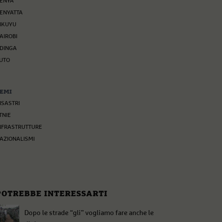
ENYA
ENYATTA
IKUYU
AIROBI
DINGA
UTO
EMI
ISASTRI
TNIE
NFRASTRUTTURE
AZIONALISMI
POTREBBE INTERESSARTI
Dopo le strade “gli” vogliamo fare anche le