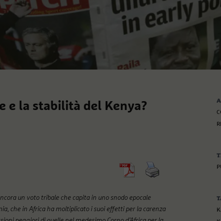
A
le e la stabilità del Kenya?
C
R
T
P
 ancora un voto tribale che capita in uno snodo epocale
T
che in Africa ha moltiplicato i suoi effetti per la carenza
K
ssioni peggiori di quelle nel medesimo Corno d’Africa per la