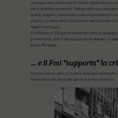
chiunque verrà eletto farà le stesse scelte del suo pre
che è diventata endemica. Odinga nella sua campagna el
questo flagello, nominando come vicepresidente l’ex m
proprio sul tema della corruzione, e denunciando i pr
Rigathi Gachagua.
Lo sfidante di Odinga ha impostato tutta la campagna
promettendo aiuti e lavoro quando tre keniani su diec
Banca Mondiale…
… e il Fmi “supporta” la cri
A tenere banco, però, in questa campagna elettorale, è 
drammatica dei prezzi dei generi di prima necessità.