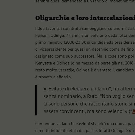
sembra quasi demandato a un lancio di monetina: tutto
Oligarchie e loro interrelazion
I due favoriti, i cui ritratti campeggiano su enormi carte
keniani. Odinga, 77 anni, è un veterano della lotta dem
primo ministro (2008-2013); si candida alla presidenza 
di vicepresidente per quasi un decennio come delfino 
designato come suo successore. Ma le cose sono poi 
Kenyatta e Odinga lo ha messo da parte già nel 2018.
resto molto versatile, Odinga è diventato il candidat
è trovato a sfidarlo.
«“Evitate di eleggere un ladro”, ha affer
senza nominarlo, a Ruto. “Non voglio sent
Ci sono persone che raccontano storie si
essere convincenti, ma sono veleno”» (“
A
Comunque vadano le elezioni si aprirà una nuova pagi
e molto influente etnia del paese. Infatti Odinga è u