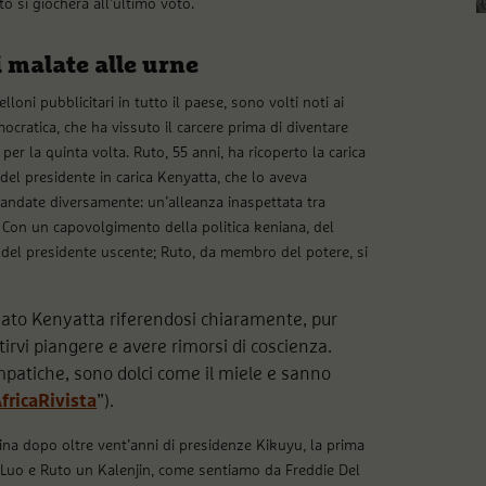
 si giocherà all’ultimo voto.
i malate alle urne
lloni pubblicitari in tutto il paese, sono volti noti ai
ocratica, che ha vissuto il carcere prima di diventare
per la quinta volta. Ruto, 55 anni, ha ricoperto la carica
del presidente in carica Kenyatta, che lo aveva
andate diversamente: un’alleanza inaspettata tra
 Con un capovolgimento della politica keniana, del
o del presidente uscente; Ruto, da membro del potere, si
mato Kenyatta riferendosi chiaramente, pur
irvi piangere e avere rimorsi di coscienza.
mpatiche, sono dolci come il miele e sanno
fricaRivista
”).
na dopo oltre vent’anni di presidenze Kikuyu, la prima
n Luo e Ruto un Kalenjin, come sentiamo da Freddie Del