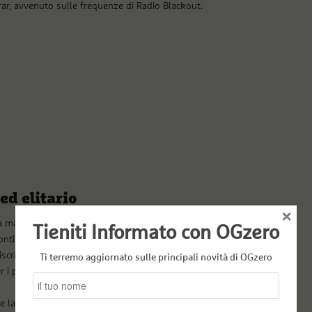
ar, avvenuto sulle frequenze di Radio Blackout.
ed elitario
×
 da manovre di palazzo che non hanno fatto altro che
Tieniti Informato con OGzero
nti della politica. È aumentata l’apatia soprattutto tra i
zione nelle liste elettorali. I 22,1 milioni di elettori
Ti terremo aggiornato sulle principali novità di OGzero
r i parlamentari, i governatori e per circa 1500
 la politica non risolverà i problemi della gente,