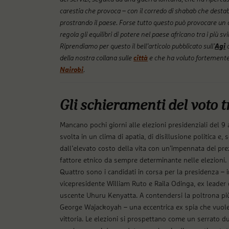
carestia che provoca – con il corredo di shabab che destab
prostrando il paese. Forse tutto questo può provocare u
regola gli equilibri di potere nel paese africano tra i più sv
Riprendiamo per questo il bell’articolo pubblicato sull’
Agi
della nostra collana sulle
città
e che ha voluto fortemente 
Nairobi
.
Gli schieramenti del voto t
Mancano pochi giorni alle elezioni presidenziali del 9 
svolta in un clima di apatia, di disillusione politica e,
dall’elevato costo della vita con un’impennata dei pre
fattore etnico da sempre determinante nelle elezioni.
Quattro sono i candidati in corsa per la presidenza – in
vicepresidente William Ruto e Raila Odinga, ex leader
uscente Uhuru Kenyatta. A contendersi la poltrona pi
George Wajackoyah – una eccentrica ex spia che vuole
vittoria. Le elezioni si prospettano come un serrato due