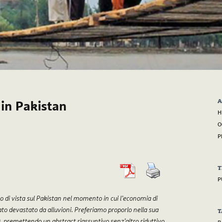
A
 in Pakistan
H
O
P
T
P
di vista sul Pakistan nel momento in cui l’economia di
tato devastato da alluvioni. Preferiamo proporlo nella sua
T
), premettendo un abstract riassuntivo senz’altro riduttivo