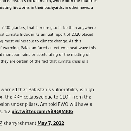
a and Pakistan’s cricket match, where both the countries
rsting fireworks in their backyards, in other news, a
 7200 glaciers, that is more glacial ice than anywhere
bal Climate Index in its annual report of 2020 placed
ing most vulnerable to climate change. As this
 of warming, Pakistan faced an extreme heat wave this
al monsoon rains or accelerating of the melting of
hey are certain of the fact that climate crisis is a
warned that Pakistan’s vulnerability is high
on the KKH collapsed due to GLOF from the
sion under pillars. Am told FWO will have a
s. 1/2
pic.twitter.com/Sjl9QIMI0G
(@sherryrehman)
May 7, 2022