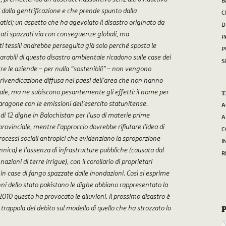
B
ti dalla gentrificazione e che prende spunto dalla
C
tici; un aspetto che ha agevolato il disastro originato da
D
tati spazzati via con conseguenze globali, ma
P
ti tessili andrebbe perseguita già solo perché sposta le
P
parabili di questo disastro ambientale ricadono sulle case dei
S
tre le aziende – per nulla “sostenibili” – non vengono
lla rivendicazione diffusa nei paesi dell’area che non hanno
ale, ma ne subiscono pesantemente gli effetti: il nome per
T
 paragone con le emissioni dell’esercito statunitense.
A
 di 12 dighe in Balochistan per l’uso di materie prime
A
ovinciale, mentre l’approccio dovrebbe rifiutare l’idea di
C
rocessi sociali antropici che evidenziano la sproporzione
I
annica) e l’assenza di infrastrutture pubbliche (causata dal
R
ioni di terre irrigue), con il corollario di proprietari
o in case di fango spazzate dalle inondazioni. Così si esprime
nni dello stato pakistano le dighe abbiano rappresentato la
 2010 questo ha provocato le alluvioni. Il prossimo disastro è
rappola del debito sul modello di quello che ha strozzato lo