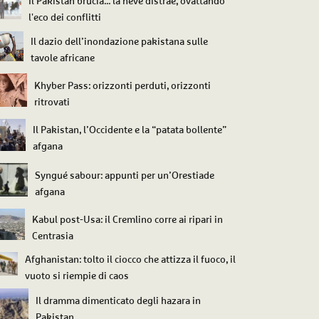
Il Pakistan brucia... la neve distrae, ovattando
l'eco dei conflitti
Il dazio dell’inondazione pakistana sulle
tavole africane
Khyber Pass: orizzonti perduti, orizzonti
ritrovati
Il Pakistan, l’Occidente e la “patata bollente”
afgana
Syngué sabour: appunti per un’Orestiade
afgana
Kabul post-Usa: il Cremlino corre ai ripari in
Centrasia
Afghanistan: tolto il ciocco che attizza il fuoco, il
vuoto si riempie di caos
Il dramma dimenticato degli hazara in
Pakistan