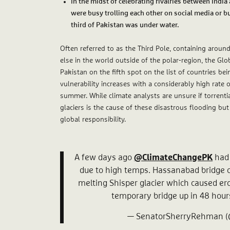
In the midst of celebrating rivalries between Indi
were busy trolling each other on social media or bu
third of Pakistan was under water.
Often referred to as the Third Pole, containing around
else in the world outside of the polar-region, the Glo
Pakistan on the fifth spot on the list of countries be
vulnerability increases with a considerably high rate
summer. While climate analysts are unsure if torrenti
glaciers is the cause of these disastrous flooding but t
global responsibility.
A few days ago
@ClimateChangePK
had 
due to high temps. Hassanabad bridge 
melting Shisper glacier which caused ero
temporary bridge up in 48 hour
— SenatorSherryRehman 