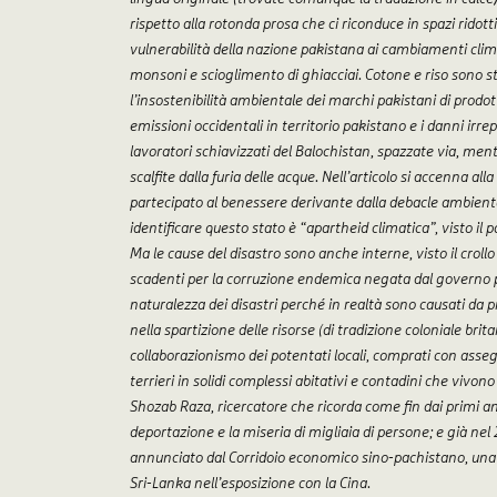
rispetto alla rotonda prosa che ci riconduce in spazi ridot
vulnerabilità della nazione pakistana ai cambiamenti clima
monsoni e scioglimento di ghiacciai. Cotone e riso sono s
l’insostenibilità ambientale dei marchi pakistani di prodot
emissioni occidentali in territorio pakistano e i danni irre
lavoratori schiavizzati del Balochistan, spazzate via, men
scalfite dalla furia delle acque. Nell’articolo si accenna a
partecipato al benessere derivante dalla debacle ambient
identificare questo stato è “apartheid climatica”, visto il
Ma le cause del disastro sono anche interne, visto il crollo
scadenti per la corruzione endemica negata dal governo pr
naturalezza dei disastri perché in realtà sono causati da p
nella spartizione delle risorse (di tradizione coloniale brit
collaborazionismo dei potentati locali, comprati con assegnaz
terrieri in solidi complessi abitativi e contadini che vivon
Shozab Raza, ricercatore che ricorda come fin dai primi a
deportazione e la miseria di migliaia di persone; e già nel
annunciato dal Corridoio economico sino-pachistano, una t
Sri-Lanka nell’esposizione con la Cina.