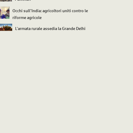
Occhi sull’India: agricoltori uniti contro le
riforme agricole
L'armata rurale assedia la Grande Delhi