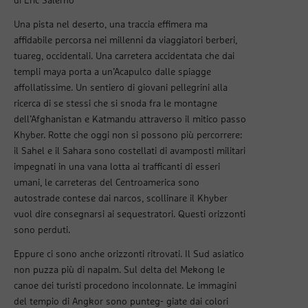
di Eric Salerno
Una pista nel deserto, una traccia effimera ma
affidabile percorsa nei millenni da viaggiatori berberi,
tuareg, occidentali. Una carretera accidentata che dai
templi maya porta a un’Acapulco dalle spiagge
affollatissime. Un sentiero di giovani pellegrini alla
ricerca di se stessi che si snoda fra le montagne
dell’Afghanistan e Katmandu attraverso il mitico passo
Khyber. Rotte che oggi non si possono più percorrere:
il Sahel e il Sahara sono costellati di avamposti militari
impegnati in una vana lotta ai trafficanti di esseri
umani, le carreteras del Centroamerica sono
autostrade contese dai narcos, scollinare il Khyber
vuol dire consegnarsi ai sequestratori. Questi orizzonti
sono perduti.
Eppure ci sono anche orizzonti ritrovati. Il Sud asiatico
non puzza più di napalm. Sul delta del Mekong le
canoe dei turisti procedono incolonnate. Le immagini
del tempio di Angkor sono punteg- giate dai colori