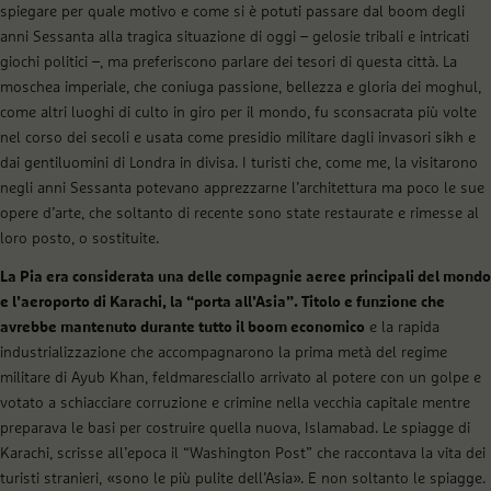
spiegare per quale motivo e come si è potuti passare dal boom degli
anni Sessanta alla tragica situazione di oggi – gelosie tribali e intricati
giochi politici –, ma preferiscono parlare dei tesori di questa città. La
moschea imperiale, che coniuga passione, bellezza e gloria dei moghul,
come altri luoghi di culto in giro per il mondo, fu sconsacrata più volte
nel corso dei secoli e usata come presidio militare dagli invasori sikh e
dai gentiluomini di Londra in divisa. I turisti che, come me, la visitarono
negli anni Sessanta potevano apprezzarne l’architettura ma poco le sue
opere d’arte, che soltanto di recente sono state restaurate e rimesse al
loro posto, o sostituite.
La Pia era considerata una delle compagnie aeree principali del mondo
e l’aeroporto di Karachi, la “porta all’Asia”. Titolo e funzione che
avrebbe mantenuto durante tutto il boom economico
e la rapida
industrializzazione che accompagnarono la prima metà del regime
militare di Ayub Khan, feldmaresciallo arrivato al potere con un golpe e
votato a schiacciare corruzione e crimine nella vecchia capitale mentre
preparava le basi per costruire quella nuova, Islamabad. Le spiagge di
Karachi, scrisse all’epoca il “Washington Post” che raccontava la vita dei
turisti stranieri, «sono le più pulite dell’Asia». E non soltanto le spiagge.