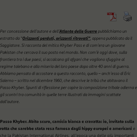
Per concessione dell’autore e dell’
Atlante delle Guerre
pubblichiamo un
estratto da “
Orizzonti perduti, orizzonti ritrovati”
, appena pubblicato da il
Saggiatore. Si racconta del mitico Khyber Pass e di com’era un giovane
Pakistan che cercava il suo posto nel mondo. Non com’è oggi dove, sulla
frontiera tra i due paesi, si accalcano gli afgani che vogliono sfuggire al
regime talebano e alla miseria del loro paese dopo oltre 40 anni di guerra.
Abbiamo pensato di accostare a questo racconto, quello – anch’esso di Eric
Salerno – scritto nel dicembre 1960, che descrive le tribù che abitavano il
Passo Khyber. Spunti di riflessione per capire la composizione tribale odierna e
gli scontri tra comunità in quelle terre illustrati da immagini scattate
dall’autore.
Passo Khyber. Abito scuro, camicia bianca e cravatta: io, invitato sulla
rotta che sarebbe stata resa famosa dagli hippy europei e americani
e
che la Pakistan International Airlines, all’epoca una delle più importanti