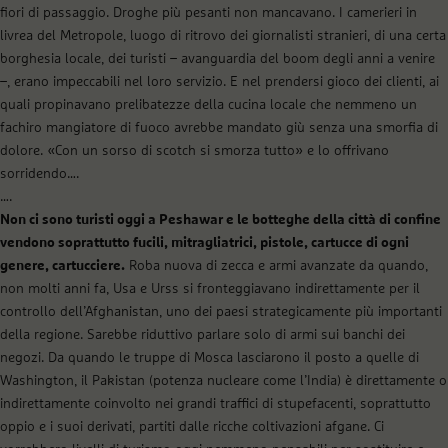
fiori di passaggio. Droghe più pesanti non mancavano. I camerieri in
livrea del Metropole, luogo di ritrovo dei giornalisti stranieri, di una certa
borghesia locale, dei turisti – avanguardia del boom degli anni a venire
–, erano impeccabili nel loro servizio. E nel prendersi gioco dei clienti, ai
quali propinavano prelibatezze della cucina locale che nemmeno un
fachiro mangiatore di fuoco avrebbe mandato giù senza una smorfia di
dolore. «Con un sorso di scotch si smorza tutto» e lo offrivano
sorridendo….
….
Non ci sono turisti oggi a Peshawar e le botteghe della città di confine
vendono soprattutto fucili, mitragliatrici, pistole, cartucce di ogni
genere, cartucciere.
Roba nuova di zecca e armi avanzate da quando,
non molti anni fa, Usa e Urss si fronteggiavano indirettamente per il
controllo dell’Afghanistan, uno dei paesi strategicamente più importanti
della regione. Sarebbe riduttivo parlare solo di armi sui banchi dei
negozi. Da quando le truppe di Mosca lasciarono il posto a quelle di
Washington, il Pakistan (potenza nucleare come l’India) è direttamente o
indirettamente coinvolto nei grandi traffici di stupefacenti, soprattutto
oppio e i suoi derivati, partiti dalle ricche coltivazioni afgane. Ci