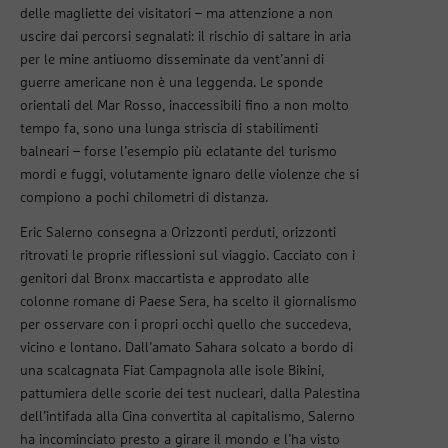
delle magliette dei visitatori – ma attenzione a non
uscire dai percorsi segnalati: il rischio di saltare in aria
per le mine antiuomo disseminate da vent’anni di
guerre americane non è una leggenda. Le sponde
orientali del Mar Rosso, inaccessibili fino a non molto
tempo fa, sono una lunga striscia di stabilimenti
balneari – forse l’esempio più eclatante del turismo
mordi e fuggi, volutamente ignaro delle violenze che si
compiono a pochi chilometri di distanza.
Eric Salerno consegna a Orizzonti perduti, orizzonti
ritrovati le proprie riflessioni sul viaggio. Cacciato con i
genitori dal Bronx maccartista e approdato alle
colonne romane di Paese Sera, ha scelto il giornalismo
per osservare con i propri occhi quello che succedeva,
vicino e lontano. Dall’amato Sahara solcato a bordo di
una scalcagnata Fiat Campagnola alle isole Bikini,
pattumiera delle scorie dei test nucleari, dalla Palestina
dell’intifada alla Cina convertita al capitalismo, Salerno
ha incominciato presto a girare il mondo e l’ha visto