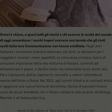
Ormai è chiaro, e quasi tutti gli storici e chi osserva le realtà del mondo
di oggi concordano: i vecchi imperi avevano una tenuta che gli stati
usciti dalla loro frammentazione non hanno ereditato.
Negli anni
Settanta i movimenti islamisti divennero più forti. Le attrazioni per i
viaggiatori stranieri, meno appetibili. La minoranza cristiana, fulcro di
una parte importante della vita notturna di Karachi, cominciò ad
abbandonare il paese. Il declino lento ma inesorabile toccò anche alla
Pia e l’aeroporto dell’ex capitale fu costretto a cedere l’etichetta di
«porta dell’Asia» a Dubai. Nel 2002, agli scontri tribali e ai contrasti etnici
si aggiunse una nuova forma di terrorismo. Decine di passanti furono
uccisi da alcuni kamikaze che si fecero saltare in aria accanto all’albergo
Marriott e all’ambasciata Usa.
Articolo di Eric Salerno su “Paese Sera” del 12-13 dicembre 1960.