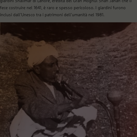
giardini Shalimar di Lahore, eredità del Gran Moghul Shah Jahan che li
fece costruire nel 1641, è raro e spesso pericoloso. I giardini furono
inclusi dall’Unesco tra i patrimoni dell’umanità nel 1981.