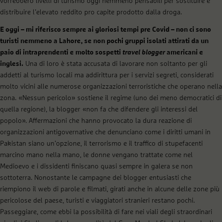
vorrebbero livelli di turismo oggi nemmeno pensabili per sostituire e
distribuire l’elevato reddito pro capite prodotto dalla droga.
E oggi – mi riferisco sempre ai gloriosi tempi pre Covid – non ci sono
turisti nemmeno a Lahore, se non pochi gruppi isolati attirati da un
paio di intraprendenti e molto sospetti
travel blogger
americani e
inglesi.
Una di loro è stata accusata di lavorare non soltanto per gli
addetti al turismo locali ma addirittura per i servizi segreti, considerati
molto vicini alle numerose organizzazioni terroristiche che operano nella
zona. «Nessun pericolo» sostiene il regime (uno dei meno democratici di
quella regione), la blogger «non fa che difendere gli interessi del
popolo». Affermazioni che hanno provocato la dura reazione di
organizzazioni antigovernative che denunciano come i diritti umani in
Pakistan siano un’opzione, il terrorismo e il traffico di stupefacenti
marcino mano nella mano, le donne vengano trattate come nel
Medioevo e i dissidenti finiscano quasi sempre in galera se non
sottoterra. Nonostante le campagne dei blogger entusiasti che
riempiono il web di parole e filmati, girati anche in alcune delle zone più
pericolose del paese, turisti e viaggiatori stranieri restano pochi.
Passeggiare, come ebbi la possibilità di fare nei viali degli straordinari