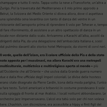
champagne e tutto il resto. Tappa sotto la neve a Francoforte, un’altra a
Zurigo. Poi la traversata del Mediterraneo e il mio primo approdo a
Beirut, la Svizzera del Medio Oriente si diceva allora, dove ci aspettava
una splendida cena levantina con tanto di danza del ventre in un
ristorante dell’aeroporto prima di riprendere il volo per Teheran e, tempo
di fare rifornimento, di assistere a un altro spettacolo di danza in un
locale non distante dallo scalo. Arrivammo a Karachi all’alba, accolti da
dirigenti della Pia, da una delegazione dell’ambasciata italiana e, scesi
dal pulmino davanti allo storico hotel Metropole, da stormi di corvi neri.
Il verde, quello dell’islam, era il colore ufficiale della Pia e dello stato
nato apposta per i musulmani, ma allora Karachi era una metropoli
multiculturale, multietnica e multireligiosa aperta al mondo –
più
all’Occidente che all’Oriente – che usciva dalla Grande guerra numero
due e dalla fine ufficiale degli imperi coloniali. Le divise delle hostess
erano state disegnate da Pierre Cardin, icona della moda parigina, l’unico
a fare testo. Turisti americani e britannici in costume prendevano il sole
sulla spiaggia di fronte al mar Arabico. I locali notturni abbondavano. Le
orchestre jazz imperversavano. L’alcol era tabù solo per chi non voleva
bere. L’hashish, con discrezione, era accessibile a hippy e finti figli dei