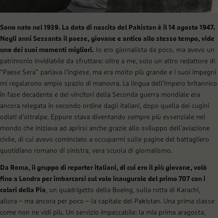
Sono nato nel 1939. La data di nascita del Pakistan è il 14 agosto 1947.
Negli anni Sessanta il paese, giovane e antico allo stesso tempo, vide
uno dei suoi momenti migliori.
Io ero giornalista da poco, ma avevo un
patrimonio invidiabile da sfruttare: oltre a me, solo un altro redattore di
“Paese Sera” parlava l’inglese, ma era molto più grande e i suoi impegni
mi regalarono ampio spazio di manovra. La lingua dell’Impero britannico
in fase decadente e dei vincitori della Seconda guerra mondiale era
ancora relegata in secondo ordine dagli italiani, dopo quella dei cugini
odiati d’oltralpe. Eppure stava diventando sempre più essenziale nel
mondo che iniziava ad aprirsi anche grazie allo sviluppo dell’aviazione
civile, di cui avevo cominciato a occuparmi sulle pagine del battagliero
quotidiano romano di sinistra, vera scuola di giornalismo.
Da Roma, il gruppo di reporter italiani, di cui ero il più giovane, volò
fino a Londra per imbarcarsi sul volo inaugurale del primo 707 con i
colori della Pia
, un quadrigetto della Boeing, sulla rotta di Karachi,
allora – ma ancora per poco – la capitale del Pakistan. Una prima classe
come non ne vidi più. Un servizio impeccabile: la mia prima aragosta,