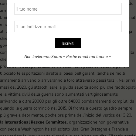
corresponsabili dei crimini di guerra commessi nello Yemen esportando
armi verso la coalizione militare guidata dall’Arabia saudita e dagli
Emirati arabi uniti. Un anno fa, nel dicembre 2019, Amnesty International
e numerose altre organizzazioni comprese quelle citate si rivolsero
all’Ufficio del procuratore presso la Corte penale internazionale dell’Aja
chiedendo
un’indagine sulla responsabilità
degli “attori aziendali e
governativi in Italia, Germania, Francia, Spagna e Regno Unito”. La
comunicazione descriveva ventisei attacchi aerei della coalizione saudita
Non invieremo Spam – Poche email ma buone –
che, secondo le ricerche effettuate, potrebbero aver utilizzato bombe
prodotte in Europa. L’Italia, come alcuni altri paesi europei, ha per ora
bloccato le esportazioni dirette ai paesi belligeranti (anche se molti
armamenti arrivano o arriveranno a loro attraverso paesi terzi). Nei primi
mesi del 2020, gli attacchi aerei a guida saudita sono più che raddoppiati
e le vittime civili della guerra sono aumentati vertiginosamente
arrivando a oltre 20000 per gli oltre 64000 bombardamenti compiuti da
quando la guerra cominciò nel 2015. Di fronte a questo quadro sempre
più grave e deprimente, poche ore prima dell’inizio del vertice dei G-20,
la
International Rescue Committee
, organizzazione non governativa
con sede a Washington ha sollecitato Usa, Gran Bretagna e Francia a