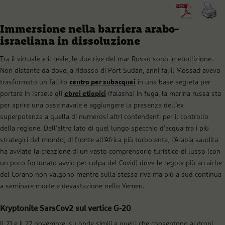
Immersione nella barriera arabo-
israeliana in dissoluzione
Tra il virtuale e il reale, le due rive del mar Rosso sono in ebollizione.
Non distante da dove, a ridosso di Port Sudan, anni fa, il Mossad aveva
trasformato un fallito
centro per subacquei
in una base segreta per
portare in Israele gli
ebrei etiopici
(falasha) in fuga, la marina russa sta
per aprire una base navale e aggiungere la presenza dell’ex
superpotenza a quella di numerosi altri contendenti per il controllo
della regione. Dall’altro lato di quel lungo specchio d’acqua tra i più
strategici del mondo, di fronte all’Africa più turbolenta, l’Arabia saudita
ha avviato la creazione di un vasto comprensorio turistico di lusso (con
un poco fortunato avvio per colpa del Covid) dove le regole più arcaiche
del Corano non valgono mentre sulla stessa riva ma più a sud continua
a seminare morte e devastazione nello Yemen.
Kryptonite SarsCov2 sul vertice G-20
Il 21 e il 22 novembre, su onde simili a quelli che consentono ai droni