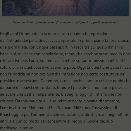
Neom, la ridefinizione dello spazio e metafora dei futuri rapporti mediorientali
Negli anni Ottanta dello scorso secolo quando la repressione
dell’Intifada dei palestinesi aveva riportato in primo piano la loro causa,
una giornalista, con cinque passaporti in tasca tra cui quelli italiani e
israeliani, mi disse con convinzione, temo, che sarebbe stato meglio non
criticare Israele. Farlo, sosteneva, avrebbe soltanto messo in difficoltà
coloro che in quel paese volevano la pace. Oggi la questione palestinese
non fa notizia se non per qualche intrusione non certo costruttiva del
presidente americano. Da tempo, ormai, poche sono le critiche pubbliche
da parte dei paesi che contano. Eppure i palestinesi non sono più vicini
ad avere una patria indipendente. E sbaglia, oggi, chi ritiene che non
criticare l’Arabia saudita e il suo relativamente giovane riformatore,
l’erede al trono Mohammad bin Salman (MbS), per l’assassinio di
Khashoggi o per l’aumento delle violazioni dei diritti umani negli ultimi
anni, sia l’unico modo per consentire al regno di uscire dal suo
medioevo islamico.