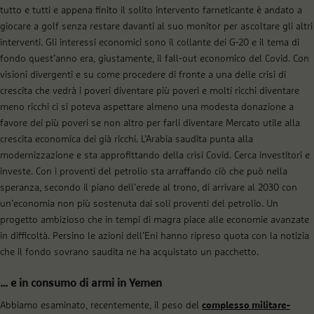
tutto e tutti e appena finito il solito intervento farneticante è andato a
giocare a golf senza restare davanti al suo monitor per ascoltare gli altri
interventi. Gli interessi economici sono il collante dei G-20 e il tema di
fondo quest’anno era, giustamente, il fall-out economico del Covid. Con
visioni divergenti e su come procedere di fronte a una delle crisi di
crescita che vedrà i poveri diventare più poveri e molti ricchi diventare
meno ricchi ci si poteva aspettare almeno una modesta donazione a
favore dei più poveri se non altro per farli diventare Mercato utile alla
crescita economica dei già ricchi. L’Arabia saudita punta alla
modernizzazione e sta approfittando della crisi Covid. Cerca investitori e
investe. Con i proventi del petrolio sta arraffando ciò che può nella
speranza, secondo il piano dell’erede al trono, di arrivare al 2030 con
un’economia non più sostenuta dai soli proventi del petrolio. Un
progetto ambizioso che in tempi di magra piace alle economie avanzate
in difficoltà. Persino le azioni dell’Eni hanno ripreso quota con la notizia
che il fondo sovrano saudita ne ha acquistato un pacchetto.
… e in consumo di armi in Yemen
Abbiamo esaminato, recentemente, il peso del
complesso militare-