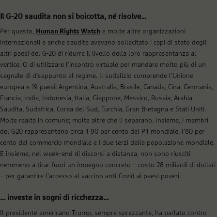
Il G-20 saudita non si boicotta, né risolve…
Per questo,
Human Rights Watch
e molte altre organizzazioni
internazionali e anche saudite avevano sollecitato i capi di stato degli
altri paesi del G-20 di ridurre il livello della loro rappresentanza al
vertice. O di utilizzare l’incontro virtuale per mandare molto più di un
segnale di disappunto al regime. Il sodalizio comprende l’Unione
europea e 19 paesi: Argentina, Australia, Brasile, Canada, Cina, Germania,
Francia, India, Indonesia, Italia, Giappone, Messico, Russia, Arabia
Saudita, Sudafrica, Corea del Sud, Turchia, Gran Bretagna e Stati Uniti.
Molte realtà in comune; molte altre che li separano. Insieme, i membri
del G20 rappresentano circa il 90 per cento del Pil mondiale, l’80 per
cento del commercio mondiale e i due terzi della popolazione mondiale.
E insieme, nel week-end di discorsi a distanza, non sono riusciti
nemmeno a tirar fuori un impegno concreto – costo 28 miliardi di dollari
– per garantire l’accesso al vaccino anti-Covid ai paesi poveri.
… investe in sogni di ricchezza…
Il presidente americano Trump, sempre sprezzante, ha parlato contro